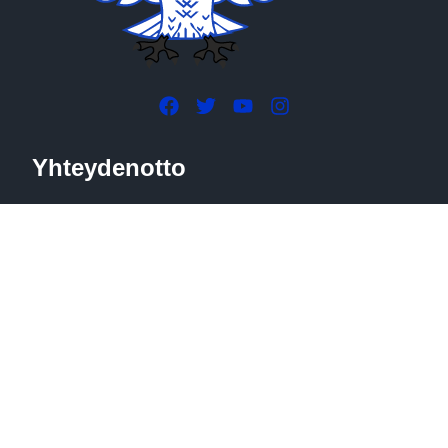
Yhteydenotto
Huittulantie 327
37700 Valkeakoski
+358 40 353 2775 (tiedottaja)
sares.tiedotus@gmail.com
Avoinna sopimuksen mukaan