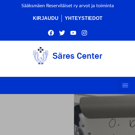
Sääksmäen Reserviläiset ry arvot ja toiminta
KIRJAUDU
YHTEYSTIEDOT