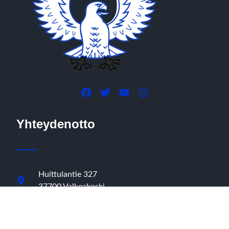
Yhteydenotto
Huittulantie 327
37700 Valkeakoski
+358 40 353 2775 (tiedottaja)
sares.tiedotus@gmail.com