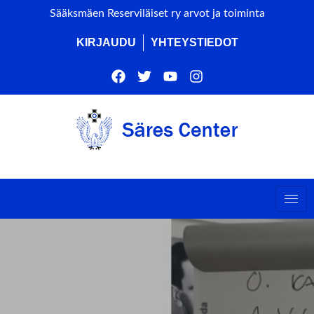
Sääksmäen Reserviläiset ry arvot ja toiminta
KIRJAUDU
YHTEYSTIEDOT