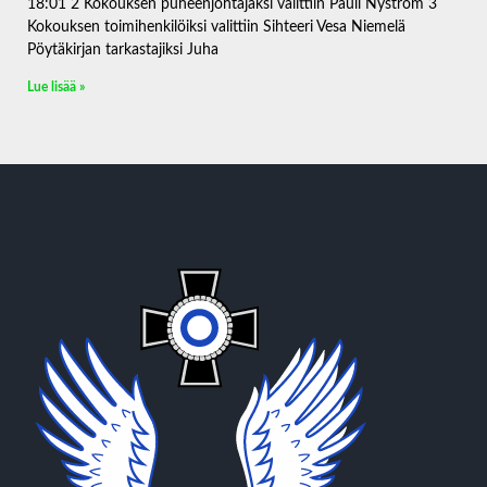
18:01 2 Kokouksen puheenjohtajaksi valittiin Pauli Nyström 3
Kokouksen toimihenkilöiksi valittiin Sihteeri Vesa Niemelä
Pöytäkirjan tarkastajiksi Juha
Lue lisää »