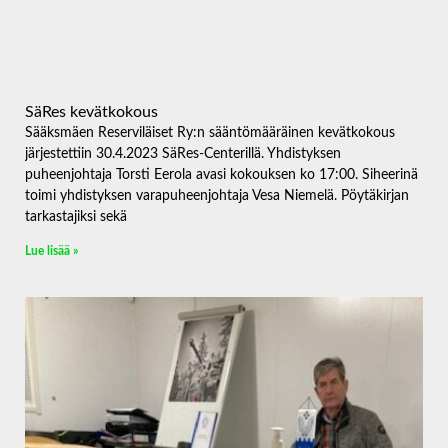
SäRes kevätkokous
Sääksmäen Reserviläiset Ry:n sääntömääräinen kevätkokous
järjestettiin 30.4.2023 SäRes-Centerillä. Yhdistyksen
puheenjohtaja Torsti Eerola avasi kokouksen ko 17:00. Siheerinä
toimi yhdistyksen varapuheenjohtaja Vesa Niemelä. Pöytäkirjan
tarkastajiksi sekä
Lue lisää »