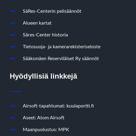
SäRes-Centerin pelisäännöt
Alueen kartat
Säres-Center historia
Tietosuoja- ja kamerarekisteriseloste
Sääksmäen Reserviläiset Ry säännöt
Hyödyllisiä linkkejä
Airsoft-tapahtumat: kuulaportti.fi
Aseet: Atom Airsoft
Maanpuolustus: MPK