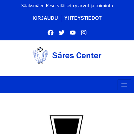
Sääksmäen Reserviläiset ry arvot ja toiminta
KIRJAUDU
YHTEYSTIEDOT
ts by this organizer