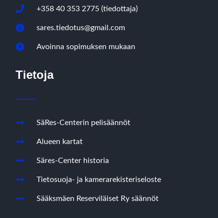
+358 40 353 2775 (tiedottaja)
sares.tiedotus@gmail.com
Avoinna sopimuksen mukaan
Tietoja
SäRes-Centerin pelisäännöt
Alueen kartat
Säres-Center historia
Tietosuoja- ja kamerarekisteriseloste
Sääksmäen Reserviläiset Ry säännöt