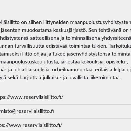
iläisliitto on siihen liittyneiden maanpuolustusyhdistysten
 jäsenten muodostama keskusjärjestö. Sen tehtävänä on 
hdistystensä aatteellisena ja toiminnallisena yhdyssiteen
unnan turvallisuutta edistävää toimintaa tukien. Tarkoitu
tamiseksi liitto ohjaa ja tukee jäsenyhdistystensä toiminta
maanpuolustuskoulutusta, järjestää kokouksia, opiskelu-,
mä- ja juhlatilaisuuksia, urheiluammuntaa, erilaisia kilpailuj
yjä sekä harjoittaa julkaisu- ja luvallista liiketoimintaa.
ps://www.reservilaisliitto.fi/
misto@reservilaisliitto.fi
s://www.reservilaisliitto.fi/