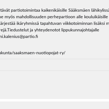
ävät partiotoimintaa kaikenikäisille Sääksmäen lähikyliss
 myös mahdollisuuden perhepartioon alle kouluikäisille
järjestää ikäryhmissä tapahtuvan viikkotoiminnan lisäksi 
rejä.Tiedustelut ja yhteydenotot lippukunnajohtajalle
i.kalenius@partio.fi
pukunta/saaksmaen-nuotiopojat-ry/