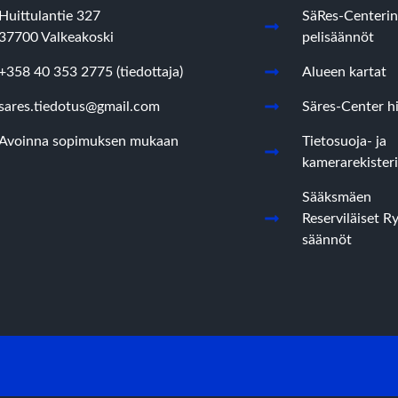
Huittulantie 327
SäRes-Centerin
37700 Valkeakoski
pelisäännöt
+358 40 353 2775 (tiedottaja)
Alueen kartat
sares.tiedotus@gmail.com
Säres-Center hi
Avoinna sopimuksen mukaan
Tietosuoja- ja
kamerarekisteri
Sääksmäen
Reserviläiset R
säännöt