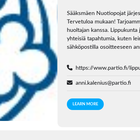
Sääksmäen Nuotiopojat järjest
Tervetuloa mukaan! Tarjoamme
huoltajan kanssa. Lippukunta 
yhteisiä tapahtumia, kuten lei
sähköpostilla osoitteeseen ann
https://www.partio.fi/lip
anni.kalenius@partio.fi
LEARN MORE