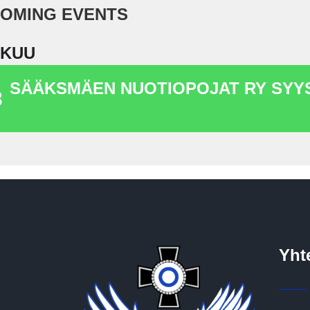
OMING EVENTS
OKUU
SÄÄKSMÄEN NUOTIOPOJAT RY SY
3
Yht