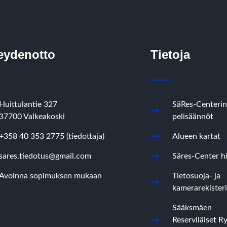
eydenotto
Tietoja
Huittulantie 327
SäRes-Centerin
37700 Valkeakoski
pelisäännöt
+358 40 353 2775 (tiedottaja)
Alueen kartat
sares.tiedotus@gmail.com
Säres-Center hi
Avoinna sopimuksen mukaan
Tietosuoja- ja
kamerarekisteri
Sääksmäen
Reserviläiset R