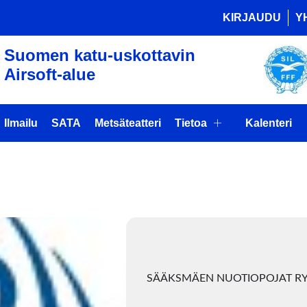
KIRJAUDU
Y
Suomen katu-uskottavin
Airsoft-alue
Ilmailu
SATA
Metsäteatteri
Tietoa
Kalenteri
organizer
SÄÄKSMÄEN NUOTIOPOJAT R