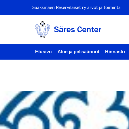
Sääksmäen Reserviläiset ry arvot ja toiminta
Etusivu
Alue ja pelisäännöt
Hinnasto
ents by this 