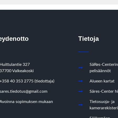
eydenotto
Tietoja
Huittulantie 327
SäRes-Centerin
37700 Valkeakoski
pelisäännöt
+358 40 353 2775 (tiedottaja)
Alueen kartat
sares.tiedotus@gmail.com
Säres-Center hi
Avoinna sopimuksen mukaan
Tietosuoja- ja
kamerarekisteri