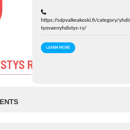
https://sdpvalkeakoski.fi/category/yhd
tyovaenyhdistys-ry/
LEARN MORE
VENTS