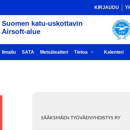
KIRJAUDU
Y
Suomen katu-uskottavin
Airsoft-alue
Ilmailu
SATA
Metsäteatteri
Tietoa
Kalenteri
s by this org
SÄÄKSMÄEN TYÖVÄENYHDISTYS RY