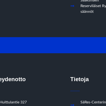
Sääksmäen
Reserviläiset R
säännöt
eydenotto
Tietoja
Huittulantie 327
SäRes-Centerin