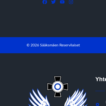
© 2026 Sääksmäen Reservilaiset
Yht