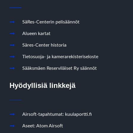
SäRes-Centerin pelisäännöt
Alueen kartat
Säres-Center historia
Tietosuoja- ja kamerarekisteriseloste
Sääksmäen Reserviläiset Ry säännöt
Hyödyllisiä linkkejä
Airsoft-tapahtumat: kuulaportti.fi
Aseet: Atom Airsoft