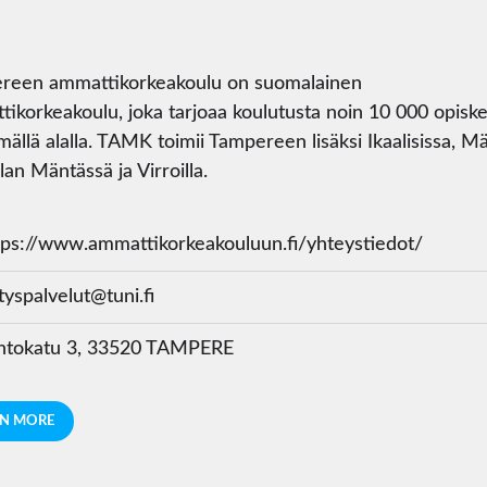
reen ammattikorkeakoulu on suomalainen
ikorkeakoulu, joka tarjoaa koulutusta noin 10 000 opiskel
mällä alalla. TAMK toimii Tampereen lisäksi Ikaalisissa, M
lan Mäntässä ja Virroilla.
ps://www.ammattikorkeakouluun.fi/yhteystiedot/
tyspalvelut@tuni.fi
tokatu 3, 33520 TAMPERE
RN MORE