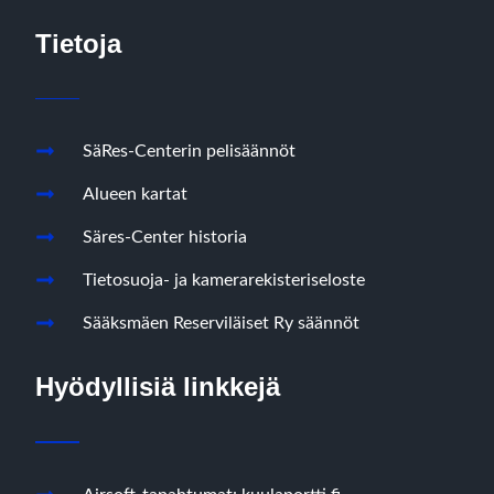
Tietoja
SäRes-Centerin pelisäännöt
Alueen kartat
Säres-Center historia
Tietosuoja- ja kamerarekisteriseloste
Sääksmäen Reserviläiset Ry säännöt
Hyödyllisiä linkkejä