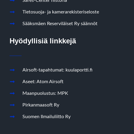
Säres-Center historia
Tietosuoja- ja kamerarekisteriseloste
Sääksmäen Reserviläiset Ry säännöt
Hyödyllisiä linkkejä
Airsoft-tapahtumat: kuulaportti.fi
Aseet: Atom Airsoft
Maanpuolustus: MPK
Pirkanmaasoft Ry
Suomen Ilmailuliitto Ry