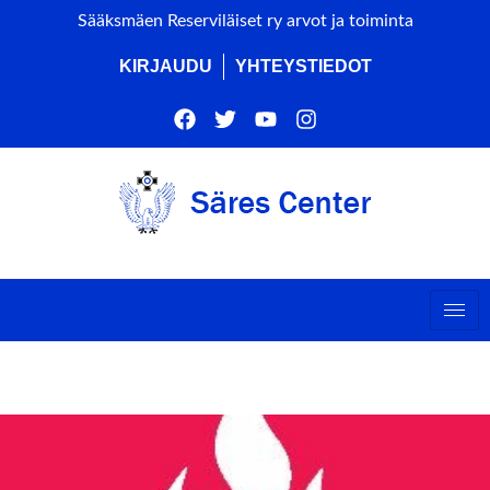
Sääksmäen Reserviläiset ry arvot ja toiminta
KIRJAUDU
YHTEYSTIEDOT
ts by this organizer