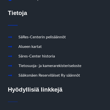
Tietoja
SäRes-Centerin pelisäännöt
Alueen kartat
Säres-Center historia
Tietosuoja- ja kamerarekisteriseloste
Sääksmäen Reserviläiset Ry säännöt
Hyödyllisiä linkkejä