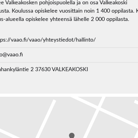
see Valkeakosken pohjoispuolella ja on osa Valkeakoski
ta. Koulussa opiskelee vuosittain noin 1 400 oppilasta. 
-alueella opiskelee yhteensä lähelle 2 000 oppilasta.
ps://vaao.fi/vaao/yhteystiedot/hallinto/
o@vaao.fi
hankyläntie 2 37630 VALKEAKOSKI