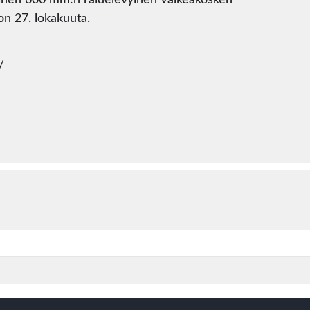
einen 600 mm:n raidelevyinen Valkeakosken
on 27. lokakuuta.
/