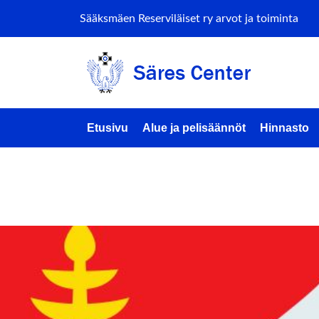
Sääksmäen Reserviläiset ry arvot ja toiminta
Etusivu
Alue ja pelisäännöt
Hinnasto
ents by this 