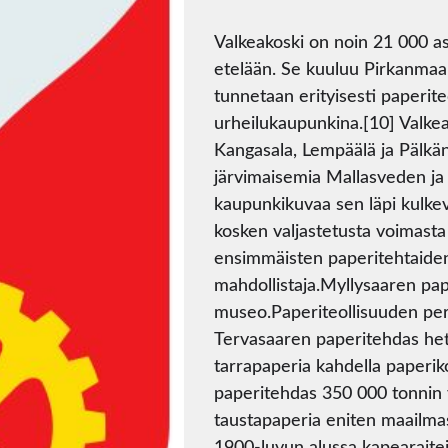
Valkeakoski on noin 21 000 as
etelään. Se kuuluu Pirkanma
tunnetaan erityisesti paperite
urheilukaupunkina.[10] Valke
Kangasala, Lempäälä ja Pälkä
järvimaisemia Mallasveden ja
kaupunkikuvaa sen läpi kulk
kosken valjastetusta voimast
ensimmäisten paperitehtaiden
mahdollistaja.Myllysaaren pape
museo.Paperiteollisuuden pe
Tervasaaren paperitehdas het
tarrapaperia kahdella paperi
paperitehdas 350 000 tonnin 
taustapaperia eniten maailmas