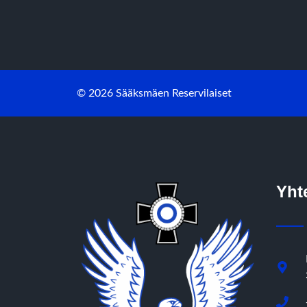
© 2026 Sääksmäen Reservilaiset
Yht