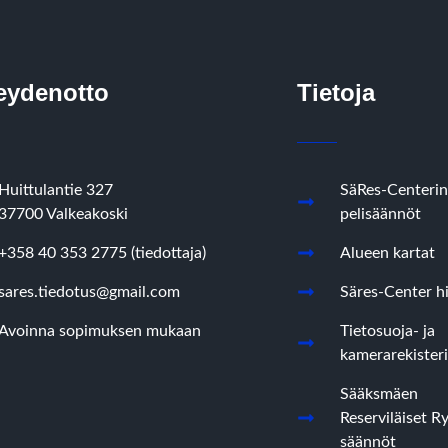
eydenotto
Tietoja
Huittulantie 327
SäRes-Centerin
37700 Valkeakoski
pelisäännöt
+358 40 353 2775 (tiedottaja)
Alueen kartat
sares.tiedotus@gmail.com
Säres-Center hi
Avoinna sopimuksen mukaan
Tietosuoja- ja
kamerarekisteri
Sääksmäen
Reserviläiset R
säännöt