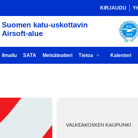
KIRJAUDU
Y
Suomen katu-uskottavin
Airsoft-alue
Ilmailu
SATA
Metsäteatteri
Tietoa
Kalenteri
organizer
VALKEAKOSKEN KAUPUNKI