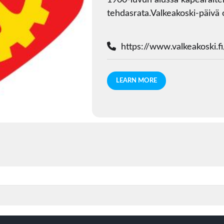
1900-luvun alussa kapearait
tehdasrata.Valkeakoski-päivä 
https://www.valkeakoski.fi
LEARN MORE