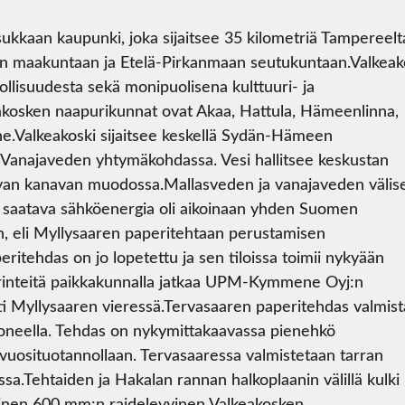
ukkaan kaupunki, joka sijaitsee 35 kilometriä Tampereelt
an maakuntaan ja Etelä-Pirkanmaan seutukuntaan.Valkeak
ollisuudesta sekä monipuolisena kulttuuri- ja
akosken naapurikunnat ovat Akaa, Hattula, Hämeenlinna,
ne.Valkeakoski sijaitsee keskellä Sydän-Hämeen
 Vanajaveden yhtymäkohdassa. Vesi hallitsee keskustan
evan kanavan muodossa.Mallasveden ja vanajaveden välis
a saatava sähköenergia oli aikoinaan yhden Suomen
, eli Myllysaaren paperitehtaan perustamisen
ritehdas on jo lopetettu ja sen tiloissa toimii nykyään
rinteitä paikkakunnalla jatkaa UPM-Kymmene Oyj:n
i Myllysaaren vieressä.Tervasaaren paperitehdas valmist
koneella. Tehdas on nykymittakaavassa pienehkö
vuosituotannollaan. Tervasaaressa valmistetaan tarran
sa.Tehtaiden ja Hakalan rannan halkoplaanin välillä kulki