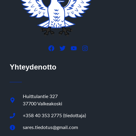
Yhteydenotto
Huittulantie 327
37700 Valkeakoski
+358 40 353 2775 (tiedottaja)
sares.tiedotus@gmail.com