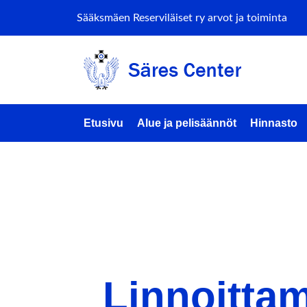
Sääksmäen Reserviläiset ry arvot ja toiminta
Etusivu
Alue ja pelisäännöt
Hinnasto
Event Ty
EVENT TYPE
Linnoitta