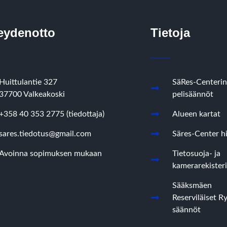
eydenotto
Tietoja
Huittulantie 327
SäRes-Centerin
37700 Valkeakoski
pelisäännöt
+358 40 353 2775 (tiedottaja)
Alueen kartat
sares.tiedotus@gmail.com
Säres-Center hi
Avoinna sopimuksen mukaan
Tietosuoja- ja
kamerarekisteri
Sääksmäen
Reserviläiset R
säännöt