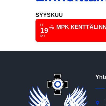
SYYSKUU
LA
MPK KENTTÄLINNO
SU
20
19
SYY
Yht