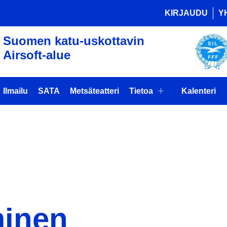
KIRJAUDU
Y
Suomen katu-uskottavin
Airsoft-alue
Ilmailu
SATA
Metsäteatteri
Tietoa
Kalenteri
pe : Linnoitt
minen