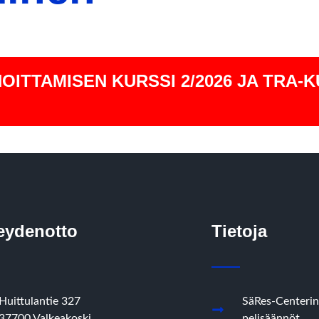
ITTAMISEN KURSSI 2/2026 JA TRA-K
eydenotto
Tietoja
Huittulantie 327
SäRes-Centerin
37700 Valkeakoski
pelisäännöt