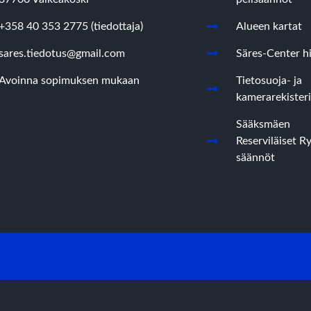
+358 40 353 2775 (tiedottaja)
Alueen kartat
sares.tiedotus@gmail.com
Säres-Center hi
Avoinna sopimuksen mukaan
Tietosuoja- ja
kamerarekisteri
Sääksmäen
Reserviläiset R
säännöt