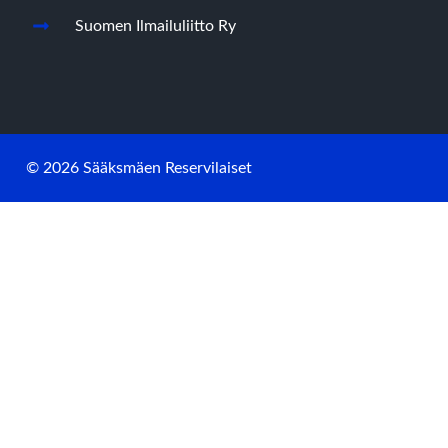
Suomen Ilmailuliitto Ry
© 2026 Sääksmäen Reservilaiset