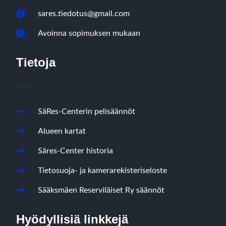
sares.tiedotus@gmail.com
Avoinna sopimuksen mukaan
Tietoja
SäRes-Centerin pelisäännöt
Alueen kartat
Säres-Center historia
Tietosuoja- ja kamerarekisteriseloste
Sääksmäen Reserviläiset Ry säännöt
Hyödyllisiä linkkejä