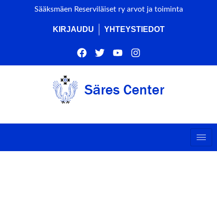
Sääksmäen Reserviläiset ry arvot ja toiminta
KIRJAUDU
YHTEYSTIEDOT
t Type : Lotta Svärd tilai
TYPE