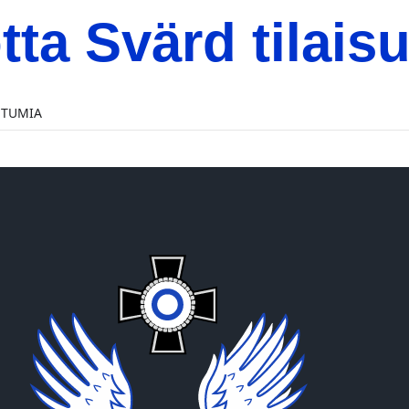
tta Svärd tilais
HTUMIA