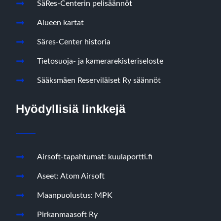
SäRes-Centerin pelisäännöt
Alueen kartat
Säres-Center historia
Tietosuoja- ja kamerarekisteriseloste
Sääksmäen Reserviläiset Ry säännöt
Hyödyllisiä linkkejä
Airsoft-tapahtumat: kuulaportti.fi
Aseet: Atom Airsoft
Maanpuolustus: MPK
Pirkanmaasoft Ry