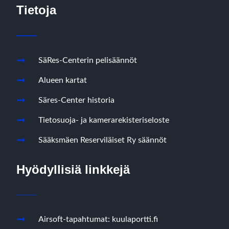
Tietoja
SäRes-Centerin pelisäännöt
Alueen kartat
Säres-Center historia
Tietosuoja- ja kamerarekisteriseloste
Sääksmäen Reserviläiset Ry säännöt
Hyödyllisiä linkkejä
Airsoft-tapahtumat: kuulaportti.fi