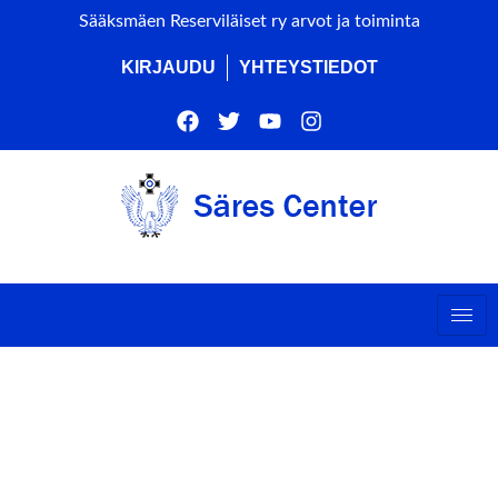
Sääksmäen Reserviläiset ry arvot ja toiminta
KIRJAUDU
YHTEYSTIEDOT
t Type : Partiolaistoiminta
YPE