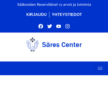
Sääksmäen Reserviläiset ry arvot ja toiminta
KIRJAUDU
YHTEYSTIEDOT
Event Type : Pelastuslaito
EVENT TYPE