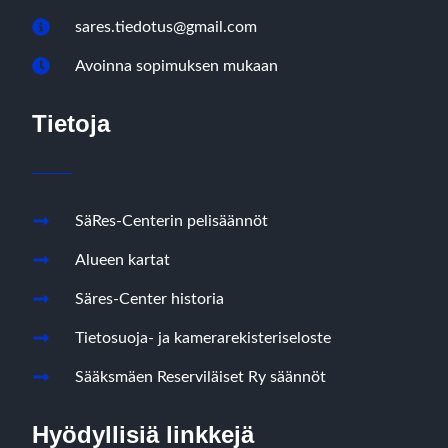
sares.tiedotus@gmail.com
Avoinna sopimuksen mukaan
Tietoja
SäRes-Centerin pelisäännöt
Alueen kartat
Säres-Center historia
Tietosuoja- ja kamerarekisteriseloste
Sääksmäen Reserviläiset Ry säännöt
Hyödyllisiä linkkejä