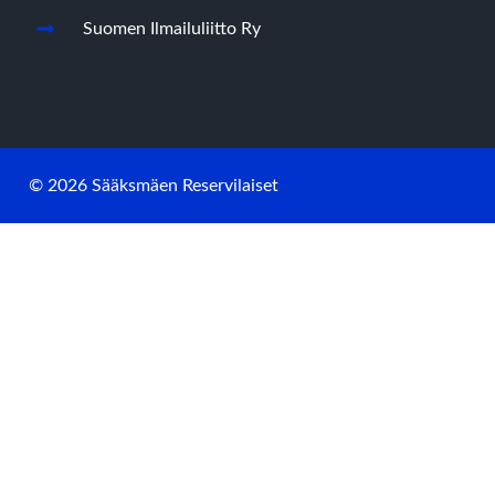
Suomen Ilmailuliitto Ry
© 2026 Sääksmäen Reservilaiset