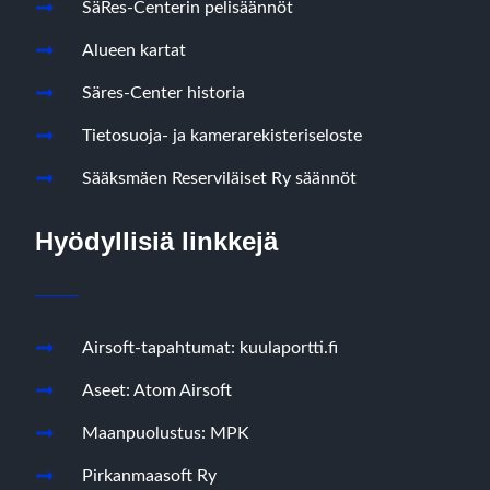
SäRes-Centerin pelisäännöt
Alueen kartat
Säres-Center historia
Tietosuoja- ja kamerarekisteriseloste
Sääksmäen Reserviläiset Ry säännöt
Hyödyllisiä linkkejä
Airsoft-tapahtumat: kuulaportti.fi
Aseet: Atom Airsoft
Maanpuolustus: MPK
Pirkanmaasoft Ry