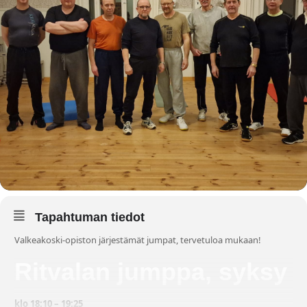
Tapahtuman tiedot
Valkeakoski-opiston järjestämät jumpat, tervetuloa mukaan!
Ritvalan jumppa, syksy
klo 18:10 – 19:25