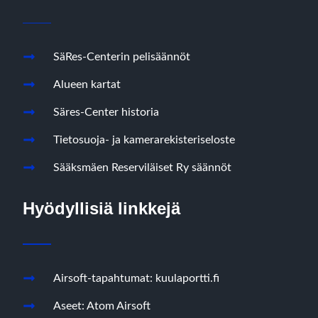
SäRes-Centerin pelisäännöt
Alueen kartat
Säres-Center historia
Tietosuoja- ja kamerarekisteriseloste
Sääksmäen Reserviläiset Ry säännöt
Hyödyllisiä linkkejä
Airsoft-tapahtumat: kuulaportti.fi
Aseet: Atom Airsoft