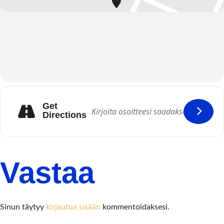
OpettajaSari-Anne Ahvonen
Opetuspaikka
Ritvalan nuorisoseurantalo
Oitintie 73
Valkeakoski
Get
Directions
Vastaa
Sinun täytyy
kirjautua sisään
kommentoidaksesi.