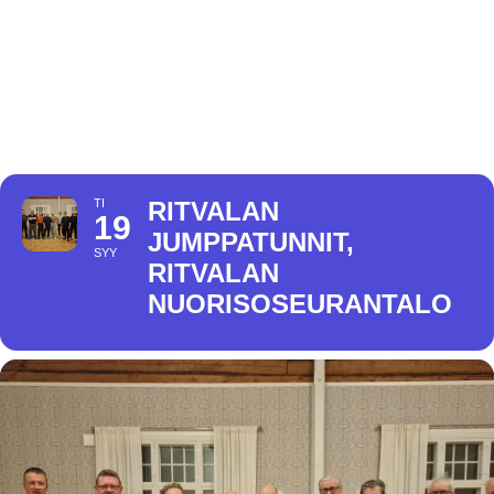
JUMPPATUNNIT,
RITVALAN
NUORISOSEURANTALO
TI
RITVALAN
19
JUMPPATUNNIT,
SYY
RITVALAN
NUORISOSEURANTALO