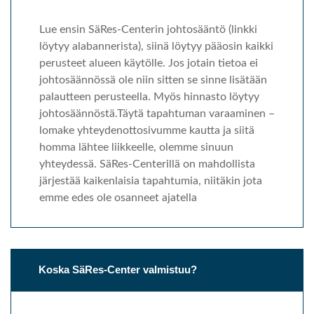
Lue ensin SäRes-Centerin johtosääntö (linkki
löytyy alabannerista), siinä löytyy pääosin kaikki
perusteet alueen käytölle. Jos jotain tietoa ei
johtosäännössä ole niin sitten se sinne lisätään
palautteen perusteella. Myös hinnasto löytyy
johtosäännöstä.Täytä tapahtuman varaaminen –
lomake yhteydenottosivumme kautta ja siitä
homma lähtee liikkeelle, olemme sinuun
yhteydessä. SäRes-Centerillä on mahdollista
järjestää kaikenlaisia tapahtumia, niitäkin jota
emme edes ole osanneet ajatella
Koska SäRes-Center valmistuu?