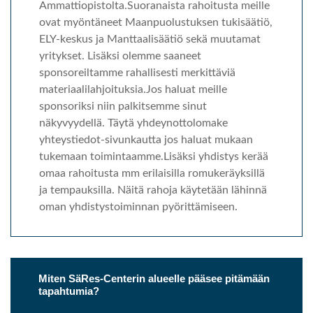
Ammattiopistolta.Suoranaista rahoitusta meille
ovat myöntäneet Maanpuolustuksen tukisäätiö,
ELY-keskus ja Manttaalisäätiö sekä muutamat
yritykset. Lisäksi olemme saaneet
sponsoreiltamme rahallisesti merkittäviä
materiaalilahjoituksia.Jos haluat meille
sponsoriksi niin palkitsemme sinut
näkyvyydellä. Täytä yhdeynottolomake
yhteystiedot-sivunkautta jos haluat mukaan
tukemaan toimintaamme.Lisäksi yhdistys kerää
omaa rahoitusta mm erilaisilla romukeräyksillä
ja tempauksilla. Näitä rahoja käytetään lähinnä
oman yhdistystoiminnan pyörittämiseen.
Miten SäRes-Centerin alueelle pääsee pitämään
tapahtumia?