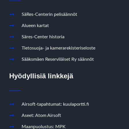
SäRes-Centerin pelisäännöt
Alueen kartat
Säres-Center historia
Tietosuoja- ja kamerarekisteriseloste
Sääksmäen Reserviläiset Ry säännöt
Hyödyllisiä linkkejä
Airsoft-tapahtumat: kuulaportti.fi
Aseet: Atom Airsoft
Maanpuolustus: MPK