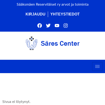
Sääksmäen Reserviläiset ry arvot ja toiminta
KIRJAUDU
YHTEYSTIEDOT
Hups! Etsimääsi sivua
ei löytynyt.
Sivua ei löytynyt.