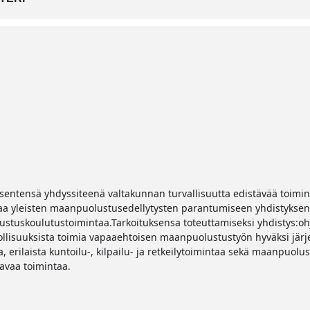
sentensä yhdyssiteenä valtakunnan turvallisuutta edistävää toimint
a yleisten maanpuolustusedellytysten parantumiseen yhdistyksen to
stuskoulutustoimintaa.Tarkoituksensa toteuttamiseksi yhdistys:oh
ollisuuksista toimia vapaaehtoisen maanpuolustustyön hyväksi järjes
 erilaista kuntoilu-, kilpailu- ja retkeilytoimintaa sekä maanpuol
avaa toimintaa.