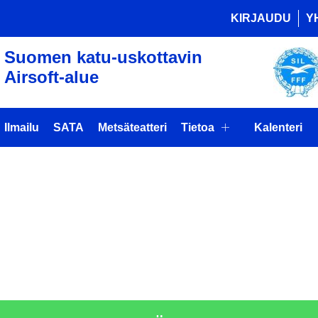
KIRJAUDU
Y
Suomen katu-uskottavin
Airsoft-alue
Ilmailu
SATA
Metsäteatteri
Tietoa
Kalenteri
 TRACKING
ÄKOULUTUS