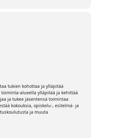
aa tukien kohottaa ja ylläpitää
iminta-alueella ylläpitää ja kehittää
jaa ja tukee jäsentensä toimintaa
tää kokouksia, opiskelu-, esitelmä- ja
ustuskoulutusta ja muuta