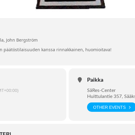
la, John Bergström
 päätöstilaisuuden kanssa rinnakkainen, huomioitava!
Paikka
MT+00:00)
SäRes-Center
Huittulantie 357, Sää
OTHER EVENTS
TERI