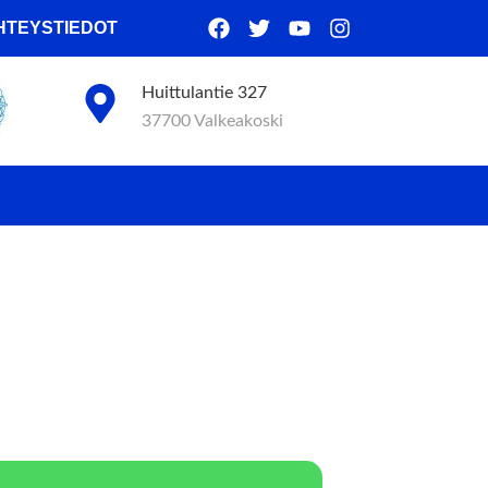
HTEYSTIEDOT
Huittulantie 327
37700 Valkeakoski