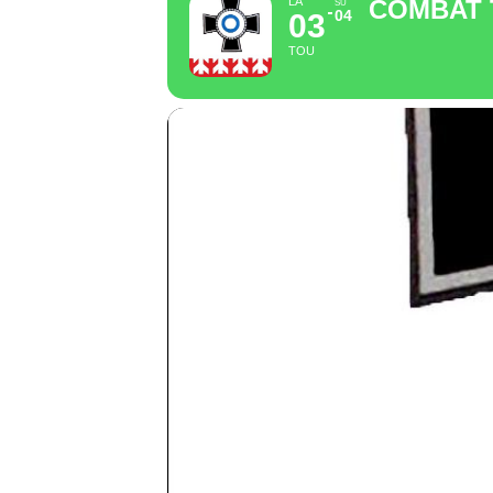
LA
COMBAT 
SU
04
03
TOU