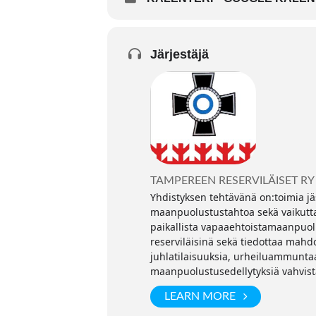
Järjestäjä
TAMPEREEN RESERVILÄISET RY
Yhdistyksen tehtävänä on:toimia jä
maanpuolustustahtoa sekä vaikutta
paikallista vapaaehtoistamaanpuolu
reserviläisinä sekä tiedottaa mahd
juhlatilaisuuksia, urheiluammuntaa,
maanpuolustusedellytyksiä vahvist
LEARN MORE