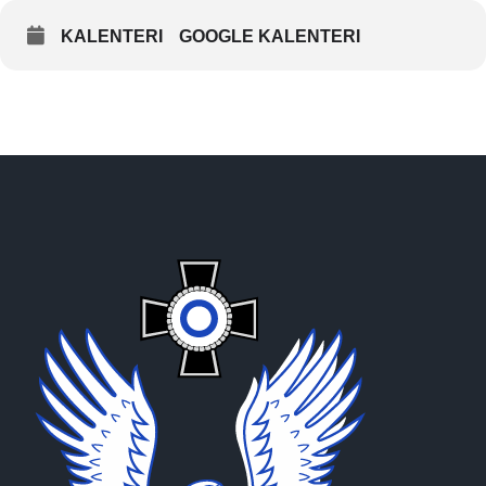
”lentämisen riemua” ja pyritään saamaan ymmärrys
ohjausperiaatteista. Kurssilla koulutetaan laajennettua tietoa
KALENTERI
GOOGLE KALENTERI
drooneista, lennetään velocidrone simulaattorilla ja whoop-
kalustolla, sekä pidetään whoop-testi. Kurssin whoop-testin
perusteella kurssilaiset saavat tarvittaessa yhdistyksen Tinywhoopin
tai
velocidrone simulaattorin lainaan kotiin, lentotaidoista riippuen.
Tämä edellyttää vakuutusta.
Kurssi on tarkoitettu ensi sijassa
droonit tutuksi-kurssin
suorittaneille tai
muutoin jo droonitoimintaan perehtyneille.
Droonikurssi 1:lle otetaan vain Traficomiin rekisteröityneet ja
A1/A3-verkkoteoriakokeen suorittaneet henkilöt.
Kurssilaisten on myös oltava joko TRes tai SäRes jäseniä.
Kurssilaisilla on oltava vakuutusturva kunnossa droonien
lennättämiseen
(esim coverdrone)
.
Standardoidun whoop-testin läpäisy on ehtona droonikurssi 2:lle
pääsyyn. Testiä varten treenataan kotona. Droonikurssi 1:n voi
ohittaa antamalla suoraan näytöt droonilennätystaidoista omalla
kalustollaan moduli 1:n päätteeksi. Taidot arvioidaan
tapauskohtaisesti.
Kurssin ohjelma rakentuu moduleista, jotka voidaan toteuttaa 1 ilta
/ 1 moduli tai kaksipäiväisenä yhtenäisenä kurssina. Kurssi on
kaksipäiväinen ja se voidaan toteuttaa TRes:in toimesta useampana