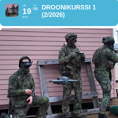
LA
DROONIKURSSI 1
SU
20
19
(2/2026)
SYY