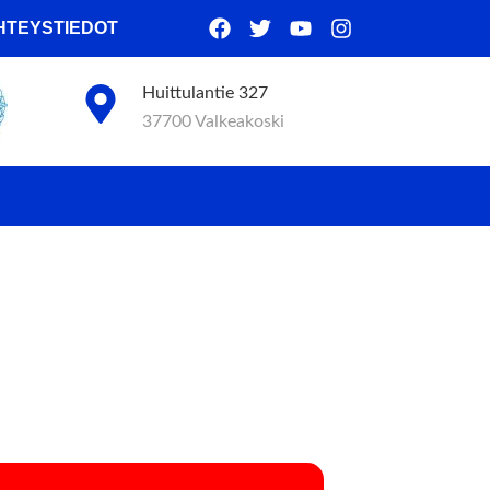
HTEYSTIEDOT
Huittulantie 327
37700 Valkeakoski