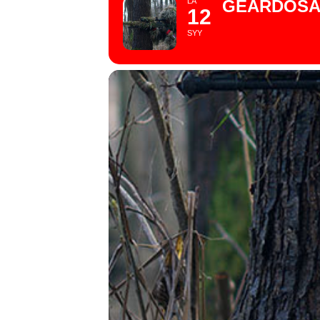
LA
GEARDOSA
12
SYY