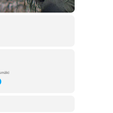
ksmäki