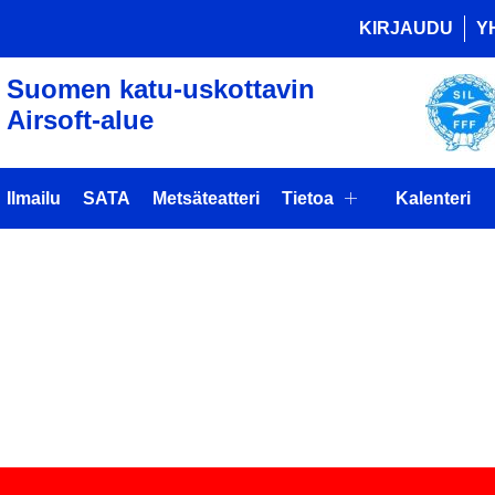
KIRJAUDU
Y
Suomen katu-uskottavin
Airsoft-alue
Ilmailu
SATA
Metsäteatteri
Tietoa
Kalenteri
OSAUNA
AAN)