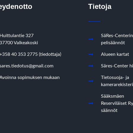
eydenotto
Tietoja
Huittulantie 327
SäRes-Centerin
37700 Valkeakoski
pelisäännöt
+358 40 353 2775 (tiedottaja)
Alueen kartat
sares.tiedotus@gmail.com
Säres-Center hi
Avoinna sopimuksen mukaan
Tietosuoja- ja
kamerarekisteri
Sääksmäen
Reserviläiset R
säännöt