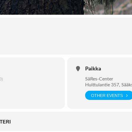
Paikka
0)
SäRes-Center
Huittulantie 357, Sää
OTHER EVENTS
TERI