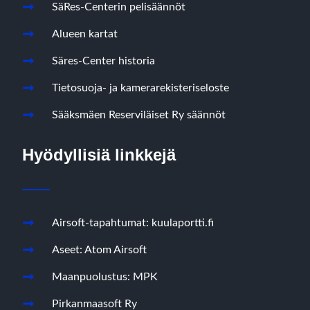
SäRes-Centerin pelisäännöt
Alueen kartat
Säres-Center historia
Tietosuoja- ja kamerarekisteriseloste
Sääksmäen Reserviläiset Ry säännöt
Hyödyllisiä linkkejä
Airsoft-tapahtumat: kuulaportti.fi
Aseet: Atom Airsoft
Maanpuolustus: MPK
Pirkanmaasoft Ry