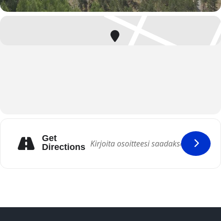
Get
Directions