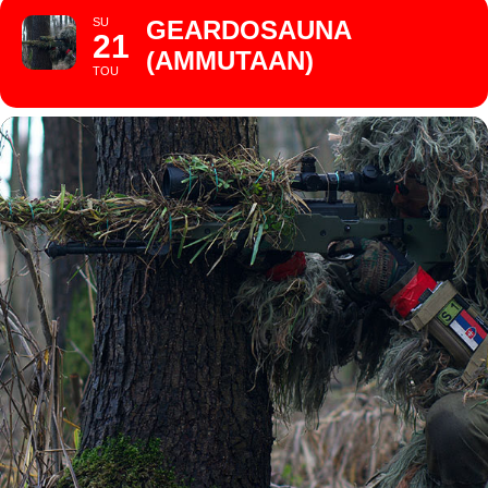
SU
GEARDOSAUNA
21
(AMMUTAAN)
TOU