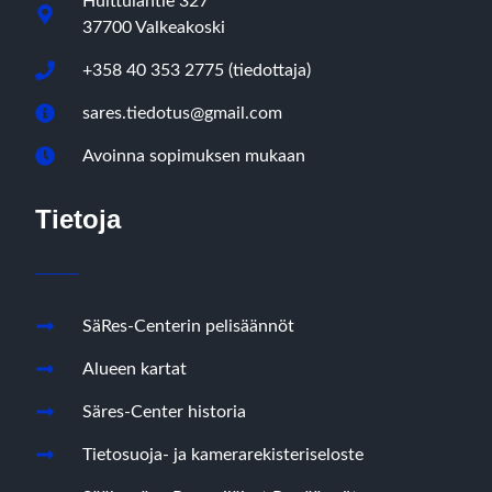
Huittulantie 327
37700 Valkeakoski
+358 40 353 2775 (tiedottaja)
sares.tiedotus@gmail.com
Avoinna sopimuksen mukaan
Tietoja
SäRes-Centerin pelisäännöt
Alueen kartat
Säres-Center historia
Tietosuoja- ja kamerarekisteriseloste