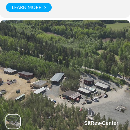
LEARN MORE
SäRes-Center