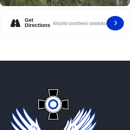
Get
Directions