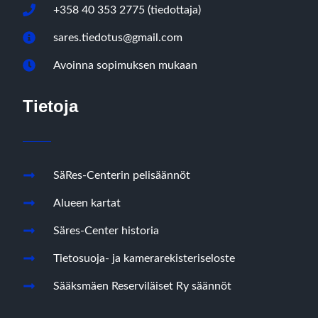
+358 40 353 2775 (tiedottaja)
sares.tiedotus@gmail.com
Avoinna sopimuksen mukaan
Tietoja
SäRes-Centerin pelisäännöt
Alueen kartat
Säres-Center historia
Tietosuoja- ja kamerarekisteriseloste
Sääksmäen Reserviläiset Ry säännöt