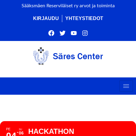
Sääksmäen Reserviläiset ry arvot ja toiminta
KIRJAUDU
YHTEYSTIEDOT
HACKATHON
PE
HACKATHON
SU
06
04