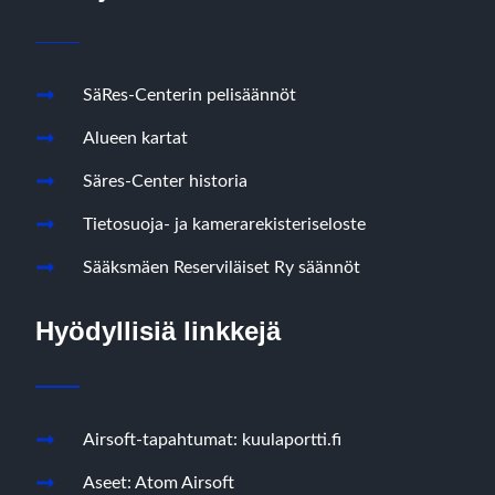
SäRes-Centerin pelisäännöt
Alueen kartat
Säres-Center historia
Tietosuoja- ja kamerarekisteriseloste
Sääksmäen Reserviläiset Ry säännöt
Hyödyllisiä linkkejä
Airsoft-tapahtumat: kuulaportti.fi
Aseet: Atom Airsoft