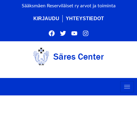
Sääksmäen Reserviläiset ry arvot ja toiminta
KIRJAUDU
YHTEYSTIEDOT
HAKAN LASTEN
SUUNNISTUSKOULU
(ALUE EI SULJETTU)