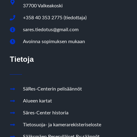
37700 Valkeakoski
+358 40 353 2775 (tiedottaja)
sares.tiedotus@gmail.com
Avoinna sopimuksen mukaan
Tietoja
SäRes-Centerin pelisäännöt
Alueen kartat
Säres-Center historia
Tietosuoja- ja kamerarekisteriseloste
Sääksmäen Reserviläiset Ry säännöt