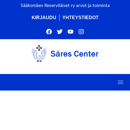
Sääksmäen Reserviläiset ry arvot ja toiminta
KIRJAUDU
YHTEYSTIEDOT
HÄMPET RY KOULUTUS
(ALUE SULJETTU) JA
PIKKUJOULUT