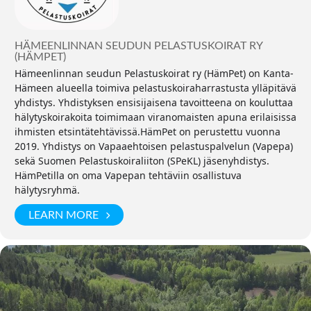
HÄMEENLINNAN SEUDUN PELASTUSKOIRAT RY
(HÄMPET)
Hämeenlinnan seudun Pelastuskoirat ry (HämPet) on Kanta-
Hämeen alueella toimiva pelastuskoiraharrastusta ylläpitävä
yhdistys. Yhdistyksen ensisijaisena tavoitteena on kouluttaa
hälytyskoirakoita toimimaan viranomaisten apuna erilaisissa
ihmisten etsintätehtävissä.​HämPet on perustettu vuonna
2019. Yhdistys on Vapaaehtoisen pelastuspalvelun (Vapepa)
sekä Suomen Pelastuskoiraliiton (SPeKL) jäsenyhdistys.
HämPetilla on oma Vapepan tehtäviin osallistuva
hälytysryhmä.
LEARN MORE