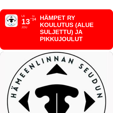
LA
HÄMPET RY
SU
14
13
KOULUTUS (ALUE
JOU
SULJETTU) JA
PIKKUJOULUT