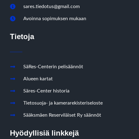
sares.tiedotus@gmail.com
Avoinna sopimuksen mukaan
Tietoja
SäRes-Centerin pelisäännöt
Alueen kartat
Säres-Center historia
Tietosuoja- ja kamerarekisteriseloste
Sääksmäen Reserviläiset Ry säännöt
Hyödyllisiä linkkejä