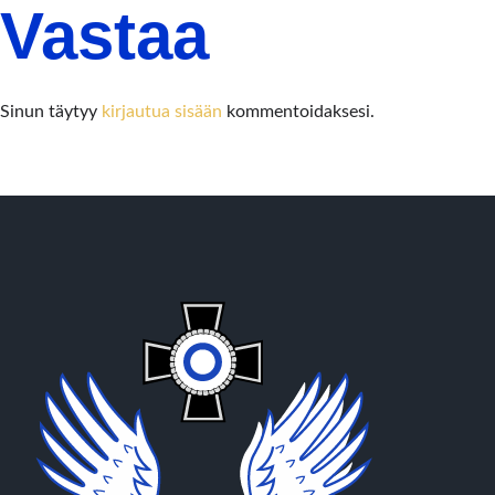
Vastaa
Sinun täytyy
kirjautua sisään
kommentoidaksesi.