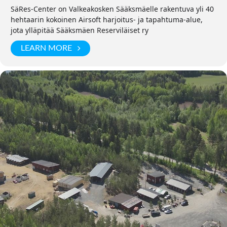
SäRes-Center on Valkeakosken Sääksmäelle rakentuva yli 40
hehtaarin kokoinen Airsoft harjoitus- ja tapahtuma-alue,
jota ylläpitää Sääksmäen Reserviläiset ry
LEARN MORE