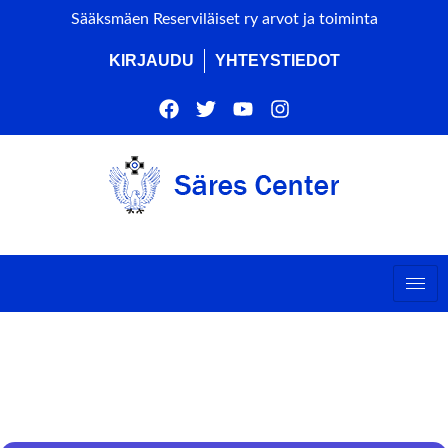
Sääksmäen Reserviläiset ry arvot ja toiminta
KIRJAUDU
YHTEYSTIEDOT
KESÄTEATTERI SUOMI
ON HYVÄ MAA