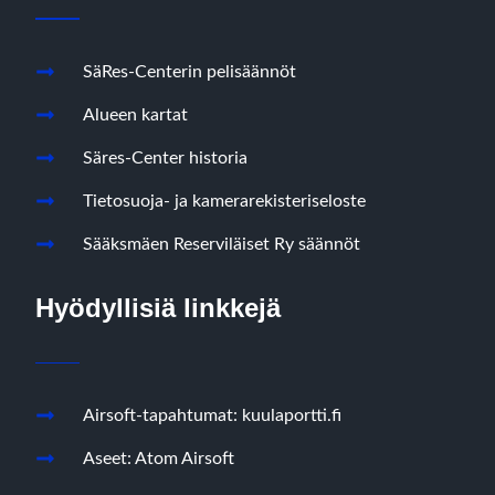
SäRes-Centerin pelisäännöt
Alueen kartat
Säres-Center historia
Tietosuoja- ja kamerarekisteriseloste
Sääksmäen Reserviläiset Ry säännöt
Hyödyllisiä linkkejä
Airsoft-tapahtumat: kuulaportti.fi
Aseet: Atom Airsoft