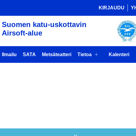
KIRJAUDU
Y
Suomen katu-uskottavin
Airsoft-alue
Ilmailu
SATA
Metsäteatteri
Tietoa
Kalenteri
AITALKOOT
ILLÄ