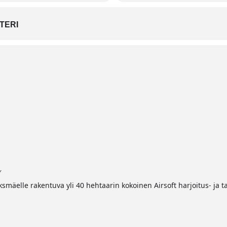
TERI
Y
mäelle rakentuva yli 40 hehtaarin kokoinen Airsoft harjoitus- ja t