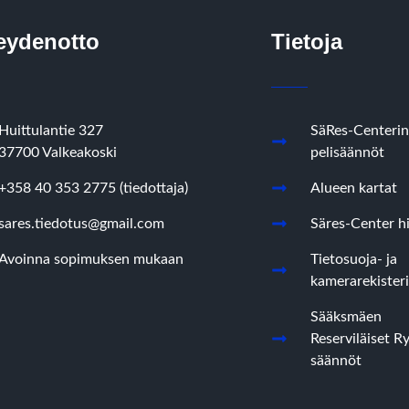
eydenotto
Tietoja
Huittulantie 327
SäRes-Centerin
37700 Valkeakoski
pelisäännöt
+358 40 353 2775 (tiedottaja)
Alueen kartat
sares.tiedotus@gmail.com
Säres-Center hi
Avoinna sopimuksen mukaan
Tietosuoja- ja
kamerarekisteri
Sääksmäen
Reserviläiset R
säännöt