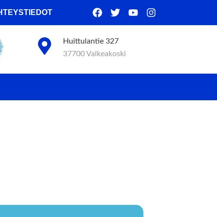
HTEYSTIEDOT
Huittulantie 327
37700 Valkeakoski