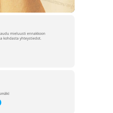
oittaudu mieluusti ennakkoon
ta kohdasta yhteystiedot.
ksmäki