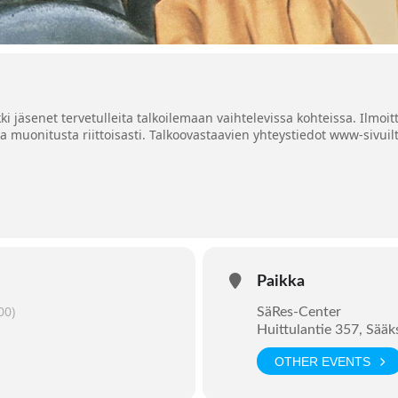
ikki jäsenet tervetulleita talkoilemaan vaihtelevissa kohteissa. Ilm
ta muonitusta riittoisasti. Talkoovastaavien yhteystiedot www-sivuil
Paikka
00)
SäRes-Center
Huittulantie 357, Sää
OTHER EVENTS