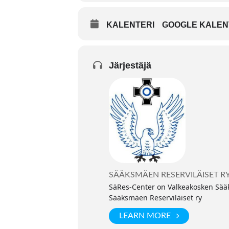
KALENTERI
GOOGLE KALEN
Järjestäjä
SÄÄKSMÄEN RESERVILÄISET R
SäRes-Center on Valkeakosken Sääks
Sääksmäen Reserviläiset ry
LEARN MORE