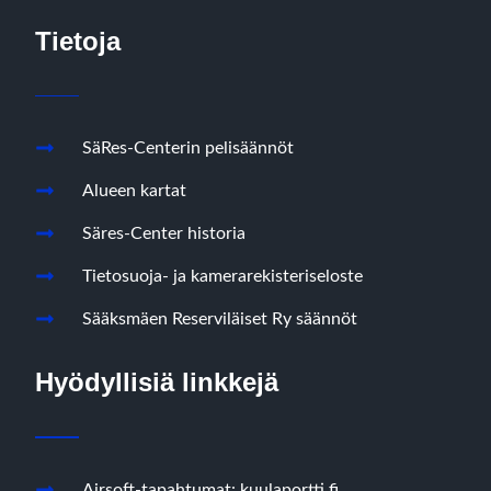
Tietoja
SäRes-Centerin pelisäännöt
Alueen kartat
Säres-Center historia
Tietosuoja- ja kamerarekisteriseloste
Sääksmäen Reserviläiset Ry säännöt
Hyödyllisiä linkkejä
Airsoft-tapahtumat: kuulaportti.fi