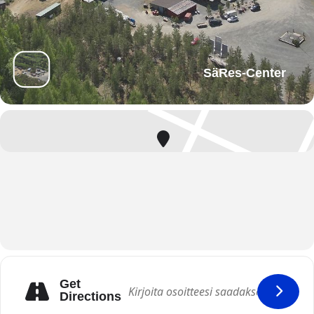
SäRes-Center
Get
Directions