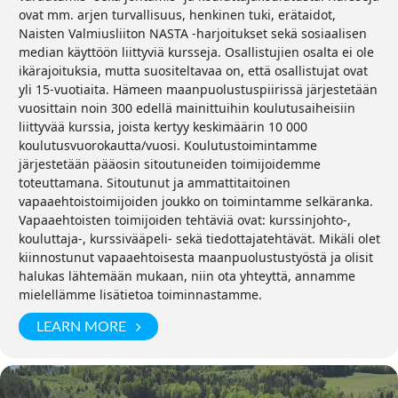
ovat mm. arjen turvallisuus, henkinen tuki, erätaidot,
Naisten Valmiusliiton NASTA -harjoitukset sekä sosiaalisen
median käyttöön liittyviä kursseja. Osallistujien osalta ei ole
ikärajoituksia, mutta suositeltavaa on, että osallistujat ovat
yli 15-vuotiaita. Hämeen maanpuolustuspiirissä järjestetään
vuosittain noin 300 edellä mainittuihin koulutusaiheisiin
liittyvää kurssia, joista kertyy keskimäärin 10 000
koulutusvuorokautta/vuosi. Koulutustoimintamme
järjestetään pääosin sitoutuneiden toimijoidemme
toteuttamana. Sitoutunut ja ammattitaitoinen
vapaaehtoistoimijoiden joukko on toimintamme selkäranka.
Vapaaehtoisten toimijoiden tehtäviä ovat: kurssinjohto-,
kouluttaja-, kurssivääpeli- sekä tiedottajatehtävät. Mikäli olet
kiinnostunut vapaaehtoisesta maanpuolustustyöstä ja olisit
halukas lähtemään mukaan, niin ota yhteyttä, annamme
mielellämme lisätietoa toiminnastamme.
LEARN MORE