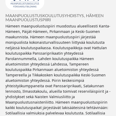
MAANPUOLUSTUSKOULUTUSYHDISTYS, HÄMEEN
MAANPUOLUSTUSPIIRI
Hämeen maanpuolustuspiiri muodostuu alueellisesti Kanta-
Hämeen, Päijät-Hämeen, Pirkanmaan ja Keski-Suomen
maakunnista. Hämeen maanpuolustuspiiri järjestää
monipuolista kokonaisturvallisuuteen liittyvää koulutusta
neljässä koulutuspaikassa. Koulutuspaikkoja ovat Hattulan
koulutuspaikka Panssariprikaatin yhteydessä
Parolannummella, Lahden koulutuspaikka Hämeen
aluetoimiston yhteydessä Lahdessa, Tampereen
koulutuspaikka Pirkanmaan aluetoimiston yhteydessä
Tampereella ja Tikkakosken koulutuspaikka Keski-Suomen
aluetoimiston yhteydessä. Piirin keskeisimpiä
yhteistyökumppaneita ovat Panssariprikaati, Satakunnan
lennosto, Ilmasotakoulu, alueilla toimivat reserviläispiirit ja -
yhdistykset sekä Naisten Valmiusliitto ja
Maanpuolustusnaistenliitto. Hämeen maanpuolustuspiirin
kaikki koulutuspaikat järjestävät lakisääteisinä tehtävinään:
Sotilaallisia valmiuksia palvelevaa koulutusta. Sotilaallisia