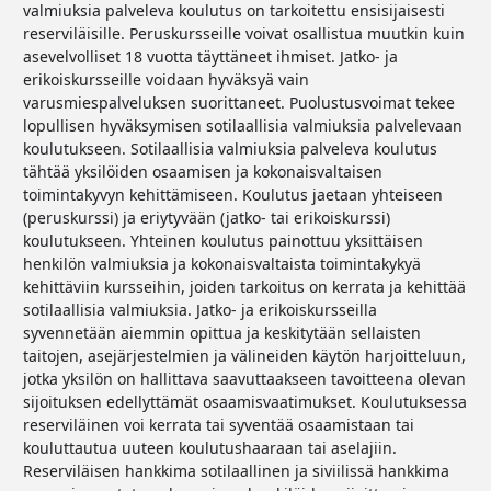
valmiuksia palveleva koulutus on tarkoitettu ensisijaisesti
reserviläisille. Peruskursseille voivat osallistua muutkin kuin
asevelvolliset 18 vuotta täyttäneet ihmiset. Jatko- ja
erikoiskursseille voidaan hyväksyä vain
varusmiespalveluksen suorittaneet. Puolustusvoimat tekee
lopullisen hyväksymisen sotilaallisia valmiuksia palvelevaan
koulutukseen. Sotilaallisia valmiuksia palveleva koulutus
tähtää yksilöiden osaamisen ja kokonaisvaltaisen
toimintakyvyn kehittämiseen. Koulutus jaetaan yhteiseen
(peruskurssi) ja eriytyvään (jatko- tai erikoiskurssi)
koulutukseen. Yhteinen koulutus painottuu yksittäisen
henkilön valmiuksia ja kokonaisvaltaista toimintakykyä
kehittäviin kursseihin, joiden tarkoitus on kerrata ja kehittää
sotilaallisia valmiuksia. Jatko- ja erikoiskursseilla
syvennetään aiemmin opittua ja keskitytään sellaisten
taitojen, asejärjestelmien ja välineiden käytön harjoitteluun,
jotka yksilön on hallittava saavuttaakseen tavoitteena olevan
sijoituksen edellyttämät osaamisvaatimukset. Koulutuksessa
reserviläinen voi kerrata tai syventää osaamistaan tai
kouluttautua uuteen koulutushaaraan tai aselajiin.
Reserviläisen hankkima sotilaallinen ja siviilissä hankkima