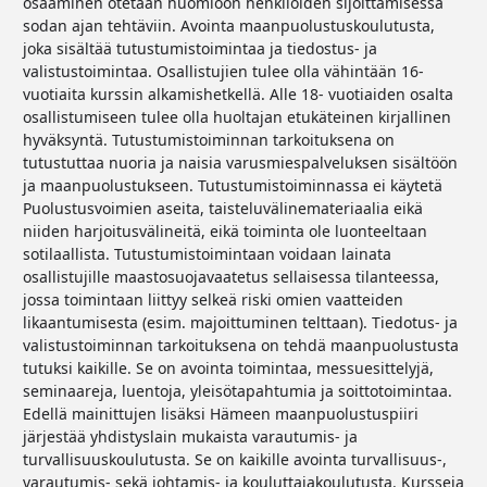
osaaminen otetaan huomioon henkilöiden sijoittamisessa
sodan ajan tehtäviin. Avointa maanpuolustuskoulutusta,
joka sisältää tutustumistoimintaa ja tiedostus- ja
valistustoimintaa. Osallistujien tulee olla vähintään 16-
vuotiaita kurssin alkamishetkellä. Alle 18- vuotiaiden osalta
osallistumiseen tulee olla huoltajan etukäteinen kirjallinen
hyväksyntä. Tutustumistoiminnan tarkoituksena on
tutustuttaa nuoria ja naisia varusmiespalveluksen sisältöön
ja maanpuolustukseen. Tutustumistoiminnassa ei käytetä
Puolustusvoimien aseita, taisteluvälinemateriaalia eikä
niiden harjoitusvälineitä, eikä toiminta ole luonteeltaan
sotilaallista. Tutustumistoimintaan voidaan lainata
osallistujille maastosuojavaatetus sellaisessa tilanteessa,
jossa toimintaan liittyy selkeä riski omien vaatteiden
likaantumisesta (esim. majoittuminen telttaan). Tiedotus- ja
valistustoiminnan tarkoituksena on tehdä maanpuolustusta
tutuksi kaikille. Se on avointa toimintaa, messuesittelyjä,
seminaareja, luentoja, yleisötapahtumia ja soittotoimintaa.
Edellä mainittujen lisäksi Hämeen maanpuolustuspiiri
järjestää yhdistyslain mukaista varautumis- ja
turvallisuuskoulutusta. Se on kaikille avointa turvallisuus-,
varautumis- sekä johtamis- ja kouluttajakoulutusta. Kursseja