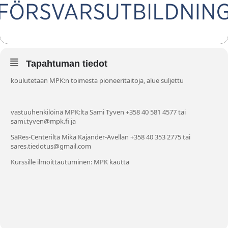
Tapahtuman tiedot
koulutetaan MPK:n toimesta pioneeritaitoja, alue suljettu
vastuuhenkilöinä MPK:lta Sami Tyven +358 40 581 4577 tai
sami.tyven@mpk.fi ja
SäRes-Centeriltä Mika Kajander-Avellan +358 40 353 2775 tai
sares.tiedotus@gmail.com
Kurssille ilmoittautuminen: MPK kautta