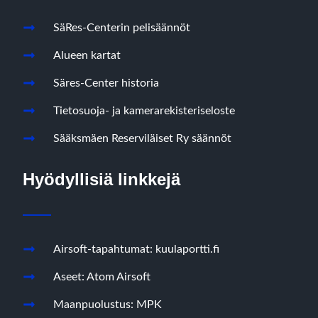
SäRes-Centerin pelisäännöt
Alueen kartat
Säres-Center historia
Tietosuoja- ja kamerarekisteriseloste
Sääksmäen Reserviläiset Ry säännöt
Hyödyllisiä linkkejä
Airsoft-tapahtumat: kuulaportti.fi
Aseet: Atom Airsoft
Maanpuolustus: MPK