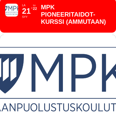
LA
MPK
SU
22
21
PIONEERITAIDOT-
SYY
KURSSI (AMMUTAAN)