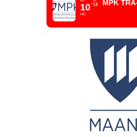
PE
MPK TRA
SU
12
10
HEI