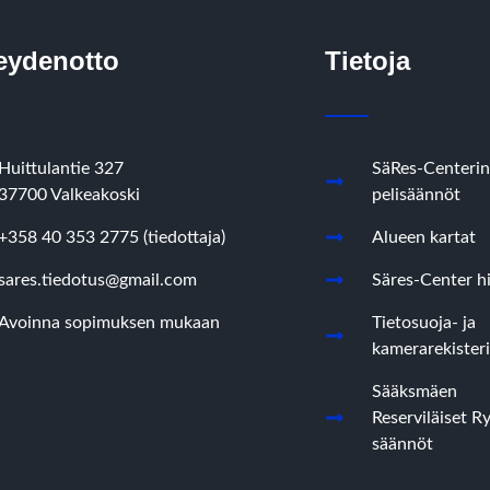
eydenotto
Tietoja
Huittulantie 327
SäRes-Centerin
37700 Valkeakoski
pelisäännöt
+358 40 353 2775 (tiedottaja)
Alueen kartat
sares.tiedotus@gmail.com
Säres-Center hi
Avoinna sopimuksen mukaan
Tietosuoja- ja
kamerarekisteri
Sääksmäen
Reserviläiset R
säännöt