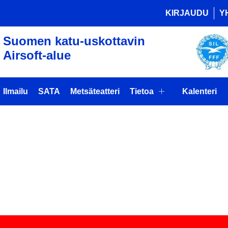
KIRJAUDU
Y
Suomen katu-uskottavin
Airsoft-alue
Ilmailu
SATA
Metsäteatteri
Tietoa
Kalenteri
A-KURSSI
AAN)