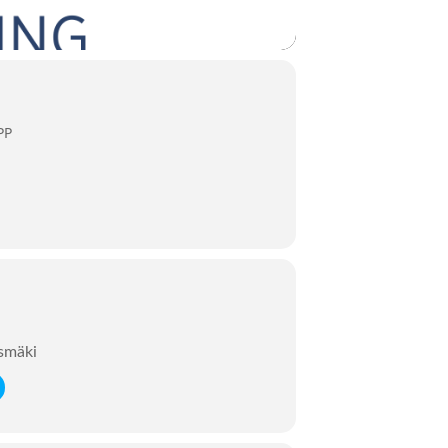
PP
ksmäki