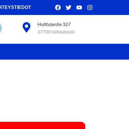
HTEYSTIEDOT
Huittulantie 327
37700 Valkeakoski