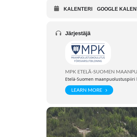
KALENTERI
GOOGLE KALEN
Järjestäjä
MPK ETELÄ-SUOMEN MAANPUO
Etelä-Suomen maanpuolustuspiiri k
LEARN MORE