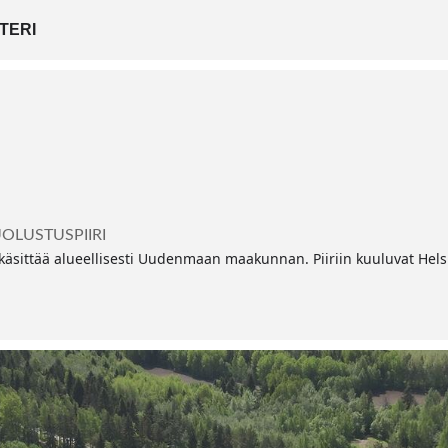
TERI
LUSTUSPIIRI
äsittää alueellisesti Uudenmaan maakunnan. Piiriin kuuluvat Helsi