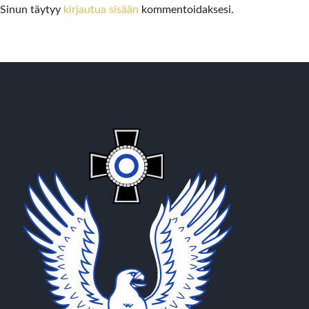
Sinun täytyy
kirjautua sisään
kommentoidaksesi.