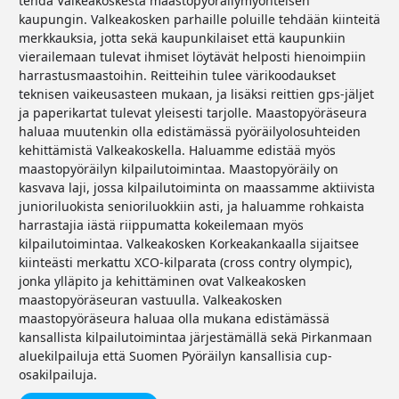
tehdä Valkeakoskesta maastopyöräilymyönteisen
kaupungin. Valkeakosken parhaille poluille tehdään kiinteitä
merkkauksia, jotta sekä kaupunkilaiset että kaupunkiin
vierailemaan tulevat ihmiset löytävät helposti hienoimpiin
harrastusmaastoihin. Reitteihin tulee värikoodaukset
teknisen vaikeusasteen mukaan, ja lisäksi reittien gps-jäljet
ja paperikartat tulevat yleisesti tarjolle. Maastopyöräseura
haluaa muutenkin olla edistämässä pyöräilyolosuhteiden
kehittämistä Valkeakoskella. Haluamme edistää myös
maastopyöräilyn kilpailutoimintaa. Maastopyöräily on
kasvava laji, jossa kilpailutoiminta on maassamme aktiivista
junioriluokista senioriluokkiin asti, ja haluamme rohkaista
harrastajia iästä riippumatta kokeilemaan myös
kilpailutoimintaa. Valkeakosken Korkeakankaalla sijaitsee
kiinteästi merkattu XCO-kilparata (cross contry olympic),
jonka ylläpito ja kehittäminen ovat Valkeakosken
maastopyöräseuran vastuulla. Valkeakosken
maastopyöräseura haluaa olla mukana edistämässä
kansallista kilpailutoimintaa järjestämällä sekä Pirkanmaan
aluekilpailuja että Suomen Pyöräilyn kansallisia cup-
osakilpailuja.