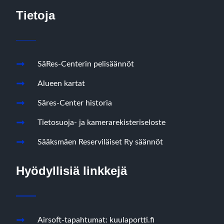
Tietoja
SäRes-Centerin pelisäännöt
Alueen kartat
Säres-Center historia
Tietosuoja- ja kamerarekisteriseloste
Sääksmäen Reserviläiset Ry säännöt
Hyödyllisiä linkkejä
Airsoft-tapahtumat: kuulaportti.fi