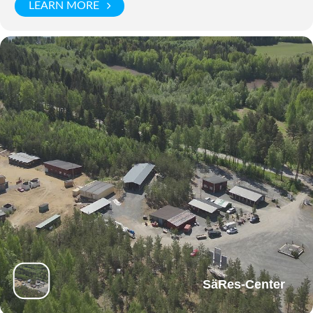
LEARN MORE
SäRes-Center