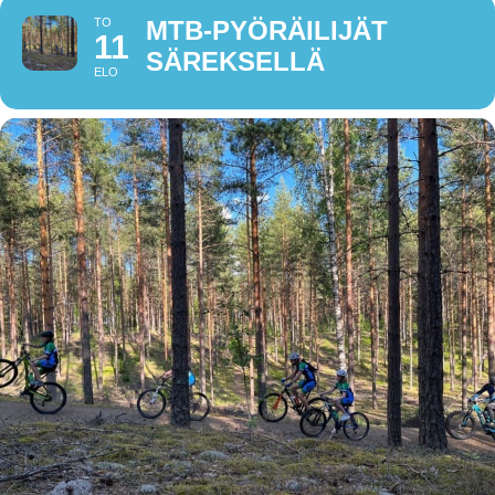
TO
MTB-PYÖRÄILIJÄT
11
SÄREKSELLÄ
ELO