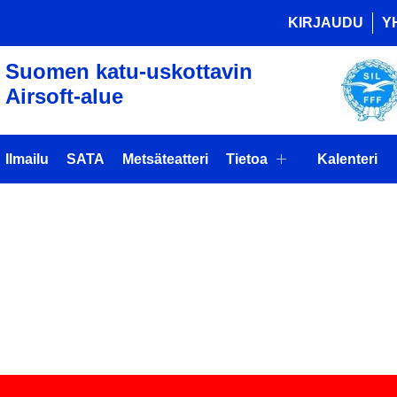
KIRJAUDU
Y
Suomen katu-uskottavin
Airsoft-alue
Ilmailu
SATA
Metsäteatteri
Tietoa
Kalenteri
N AIRSOFT P
AAN)