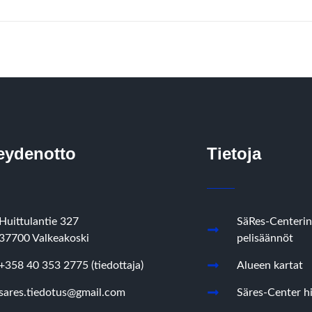
eydenotto
Tietoja
Huittulantie 327
SäRes-Centerin
37700 Valkeakoski
pelisäännöt
+358 40 353 2775 (tiedottaja)
Alueen kartat
sares.tiedotus@gmail.com
Säres-Center hi