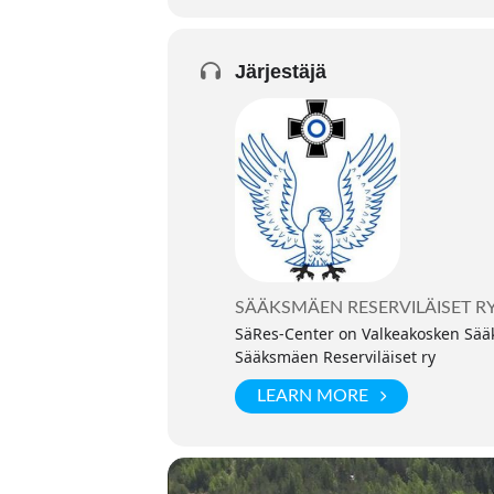
Järjestäjä
SÄÄKSMÄEN RESERVILÄISET R
SäRes-Center on Valkeakosken Sääks
Sääksmäen Reserviläiset ry
LEARN MORE