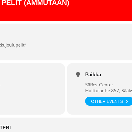
 PELIT (AMMUTAAN)
kujoulupelit”
Paikka
)
SäRes-Center
Huittulantie 357, Sää
OTHER EVENTS
TERI