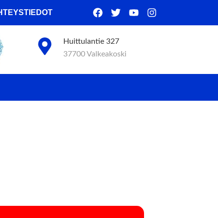
HTEYSTIEDOT
Huittulantie 327
37700 Valkeakoski
ELIT