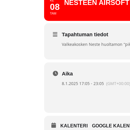
KE
NESTEEN AIRSOFT
08
TAM
Tapahtuman tiedot
Valkeakosken Neste huoltamon “pik
Aika
8.1.2025 17:05 - 23:05
(GMT+00:00
KALENTERI
GOOGLE KALEN