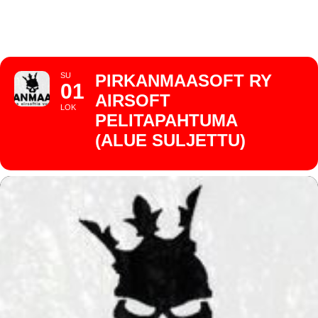
SULJETTU)
SU
PIRKANMAASOFT RY
01
AIRSOFT
LOK
PELITAPAHTUMA
(ALUE SULJETTU)