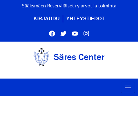
Sääksmäen Reserviläiset ry arvot ja toiminta
KIRJAUDU
YHTEYSTIEDOT
PIRKANMAASOFT RY
AIRSOFT
PELITAPAHTUMA (ALUE