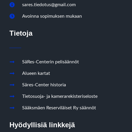
sares.tiedotus@gmail.com
Avoinna sopimuksen mukaan
Tietoja
SäRes-Centerin pelisäännöt
Alueen kartat
Säres-Center historia
Tietosuoja- ja kamerarekisteriseloste
Sääksmäen Reserviläiset Ry säännöt
Hyödyllisiä linkkejä