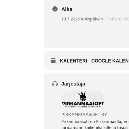
Aika
19.7.2026 Kokopäivän
(GMT+03:00
KALENTERI
GOOGLE KALEN
Järjestäjä
PIRKANMAASOFT RY
Pirkanmaasoft on Pirkanmaalla, erit
tarjoamaan kaikenikäisille ja tasois