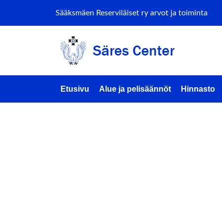
Sääksmäen Reserviläiset ry arvot ja toiminta
Etusivu
Alue ja pelisäännöt
Hinnasto
PIRKAN
AIRSOF