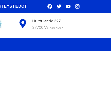
HTEYSTIEDOT
Huittulantie 327
37700 Valkeakoski
Y
HTUMA