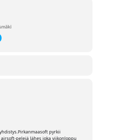
ksmäki
yhdistys.Pirkanmaasoft pyrkii
e airsoft-pelejä lähes joka viikonloppu