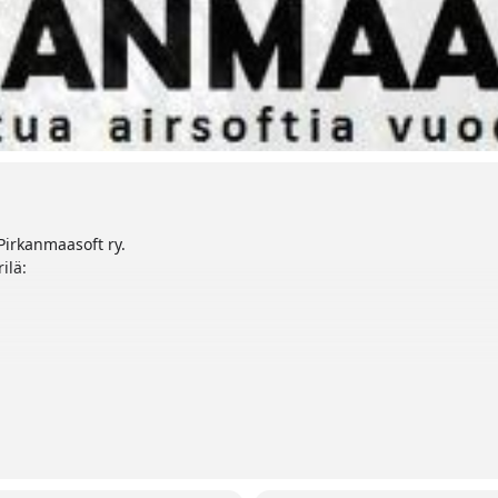
Pirkanmaasoft ry.
rilä
: