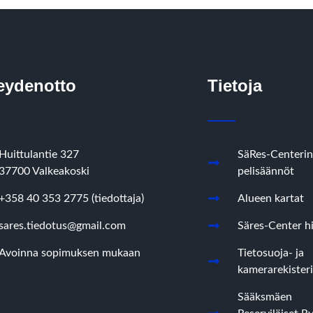
eydenotto
Tietoja
Huittulantie 327
SäRes-Centerin
37700 Valkeakoski
pelisäännöt
+358 40 353 2775 (tiedottaja)
Alueen kartat
sares.tiedotus@gmail.com
Säres-Center hi
Avoinna sopimuksen mukaan
Tietosuoja- ja
kamerarekisteri
Sääksmäen