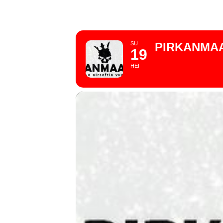
(ALUE 
SU
PIRKANMAA
19
HEI