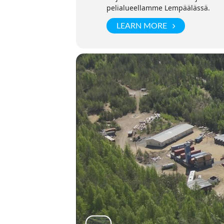
pelialueellamme Lempäälässä.
LEARN MORE