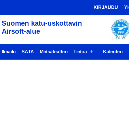
KIRJAUDU
Y
Suomen katu-uskottavin
Airsoft-alue
Ilmailu
SATA
Metsäteatteri
Tietoa
Kalenteri
MAASOFT R
T PELITAPA