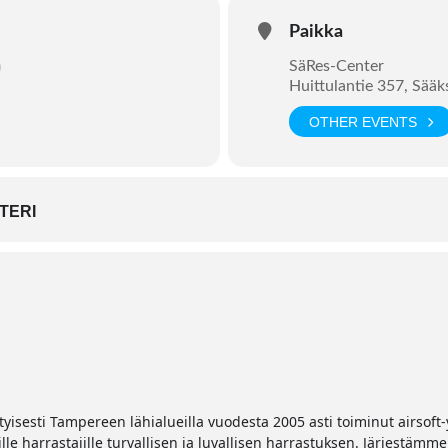
Paikka
)
SäRes-Center
Huittulantie 357, Sää
OTHER EVENTS
TERI
yisesti Tampereen lähialueilla vuodesta 2005 asti toiminut airsoft-
ille harrastajille turvallisen ja luvallisen harrastuksen. Järjestämm