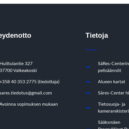
eydenotto
Tietoja
Huittulantie 327
SäRes-Centerin
37700 Valkeakoski
pelisäännöt
+358 40 353 2775 (tiedottaja)
Alueen kartat
sares.tiedotus@gmail.com
Säres-Center hi
Avoinna sopimuksen mukaan
Tietosuoja- ja
kamerarekisteri
Sääksmäen