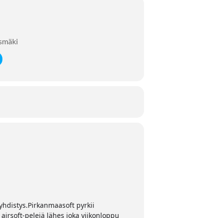
ksmäki
yhdistys.Pirkanmaasoft pyrkii
e airsoft-pelejä lähes joka viikonloppu