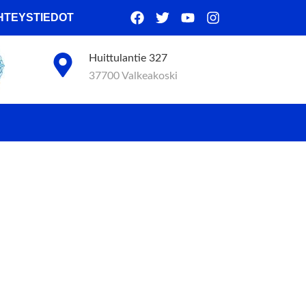
HTEYSTIEDOT
Huittulantie 327
37700 Valkeakoski
Y
HTUMA