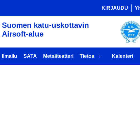
KIRJAUDU
Y
Suomen katu-uskottavin
Airsoft-alue
Ilmailu
SATA
Metsäteatteri
Tietoa
Kalenteri
MAASOFT R
T PELITAPA