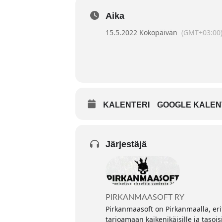
Aika
15.5.2022 Kokopäivän
(GMT+03:00
KALENTERI
GOOGLE KALEN
Järjestäjä
PIRKANMAASOFT RY
Pirkanmaasoft on Pirkanmaalla, erit
tarjoamaan kaikenikäisille ja tasois