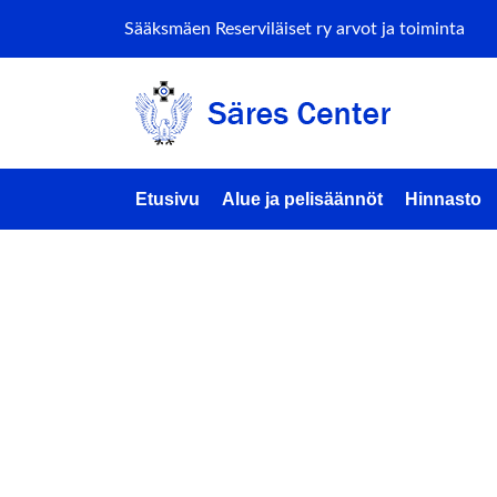
Sääksmäen Reserviläiset ry arvot ja toiminta
Etusivu
Alue ja pelisäännöt
Hinnasto
PIRKAN
AIRSOF