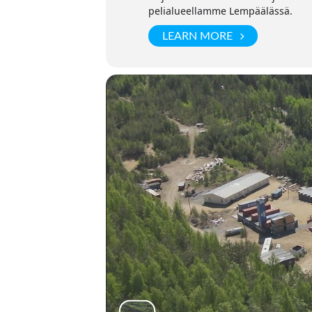
pelialueellamme Lempäälässä.
LEARN MORE