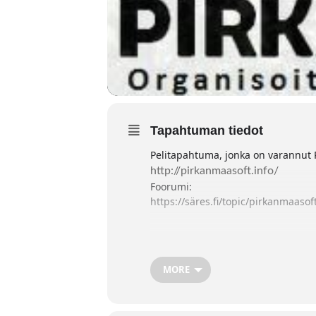
Tapahtuman tiedot
Pelitapahtuma, jonka on varannut P
http://pirkanmaasoft.info/
Foorumi:
https://säres.fi/topic/pirkanmaaso
MORE