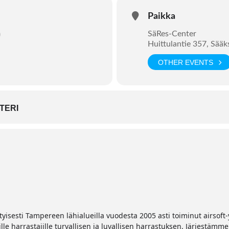
Paikka
)
SäRes-Center
Huittulantie 357, Sää
OTHER EVENTS
TERI
yisesti Tampereen lähialueilla vuodesta 2005 asti toiminut airsoft-
ille harrastajille turvallisen ja luvallisen harrastuksen. Järjestämm