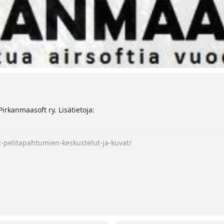
irkanmaasoft ry. Lisätietoja:
ft-pelitapahtumien-keskustelut-ja-kuvat/