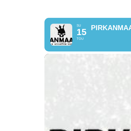
(ALUE 
SU
PIRKANMAA
15
TOU