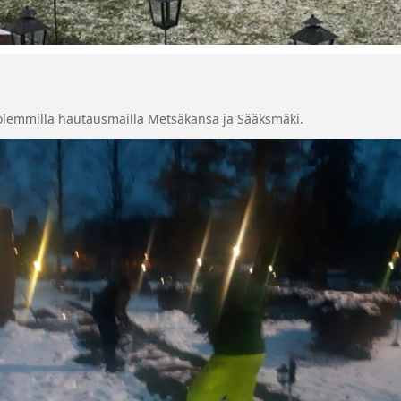
olemmilla hautausmailla Metsäkansa ja Sääksmäki.