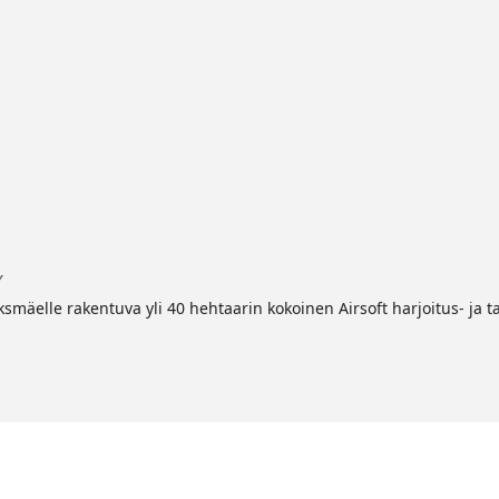
Y
mäelle rakentuva yli 40 hehtaarin kokoinen Airsoft harjoitus- ja t