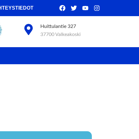
HTEYSTIEDOT
Huittulantie 327
37700 Valkeakoski