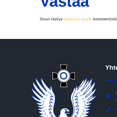
Vastaa
Sinun täytyy
kirjautua sisään
kommentoida
Yht