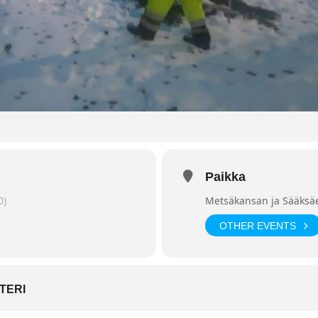
Paikka
0)
Metsäkansan ja Sääksä
OTHER EVENTS
TERI