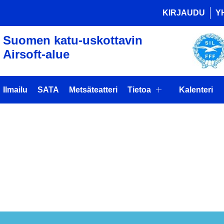
KIRJAUDU
Y
Suomen katu-uskottavin
Airsoft-alue
Ilmailu
SATA
Metsäteatteri
Tietoa
Kalenteri
IHAUTOJEN
S