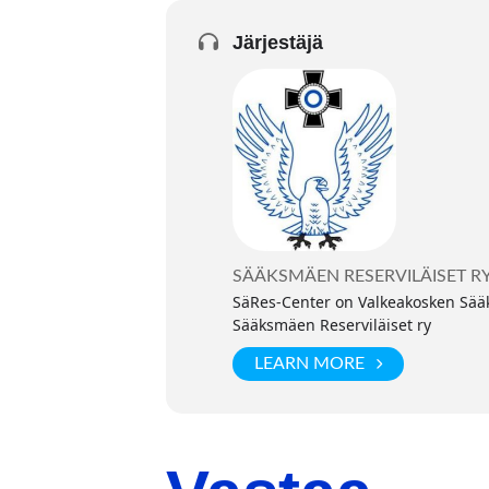
Järjestäjä
SÄÄKSMÄEN RESERVILÄISET R
SäRes-Center on Valkeakosken Sääks
Sääksmäen Reserviläiset ry
LEARN MORE