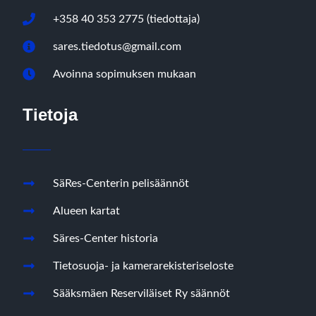
+358 40 353 2775 (tiedottaja)
sares.tiedotus@gmail.com
Avoinna sopimuksen mukaan
Tietoja
SäRes-Centerin pelisäännöt
Alueen kartat
Säres-Center historia
Tietosuoja- ja kamerarekisteriseloste
Sääksmäen Reserviläiset Ry säännöt