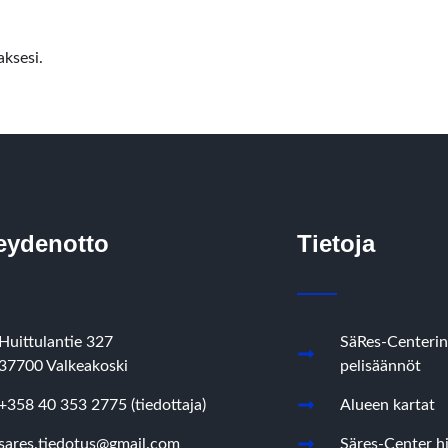
ksesi.
eydenotto
Tietoja
Huittulantie 327
SäRes-Centerin
37700 Valkeakoski
pelisäännöt
+358 40 353 2775 (tiedottaja)
Alueen kartat
sares.tiedotus@gmail.com
Säres-Center hi