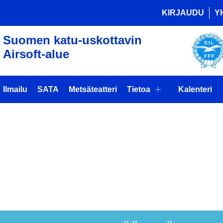
KIRJAUDU
Y
Suomen katu-uskottavin
Airsoft-alue
Ilmailu
SATA
Metsäteatteri
Tietoa
Kalenteri
IHAUTOJEN
S SÄÄKSMÄ