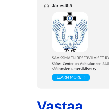
Järjestäjä
SÄÄKSMÄEN RESERVILÄISET R
SäRes-Center on Valkeakosken Sääks
Sääksmäen Reserviläiset ry
LEARN MORE
Vastaa