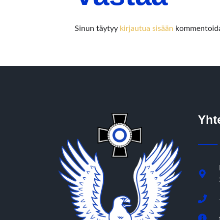
Sinun täytyy
kirjautua sisään
kommentoida
Yht