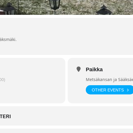
äksmäki.
Paikka
00)
Metsäkansan ja Sääksä
OTHER EVENTS
TERI