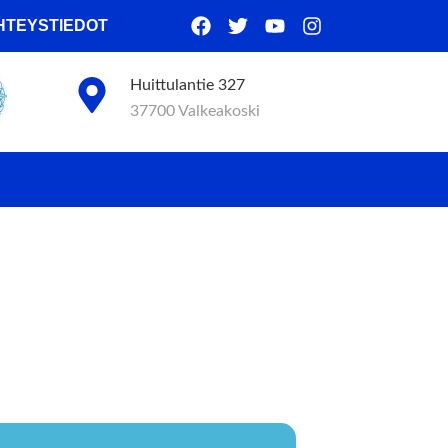
HTEYSTIEDOT
Huittulantie 327
37700 Valkeakoski
KI