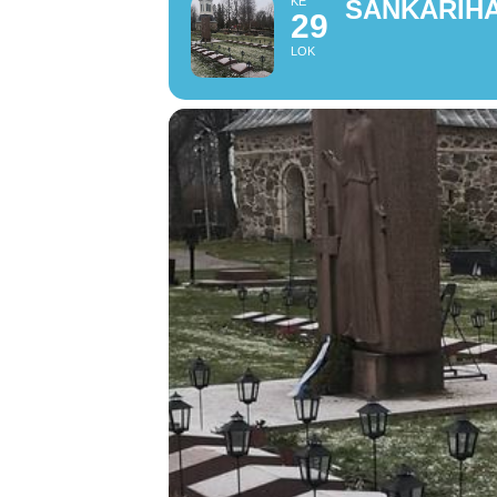
KE
SANKARIH
29
LOK