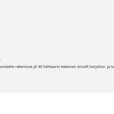
Y
mäelle rakentuva yli 40 hehtaarin kokoinen Airsoft harjoitus- ja t