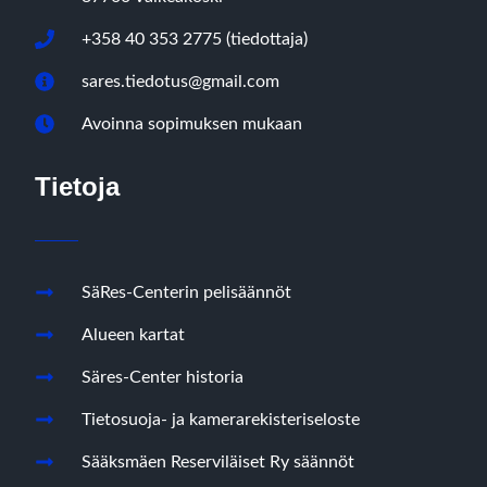
+358 40 353 2775 (tiedottaja)
sares.tiedotus@gmail.com
Avoinna sopimuksen mukaan
Tietoja
SäRes-Centerin pelisäännöt
Alueen kartat
Säres-Center historia
Tietosuoja- ja kamerarekisteriseloste
Sääksmäen Reserviläiset Ry säännöt