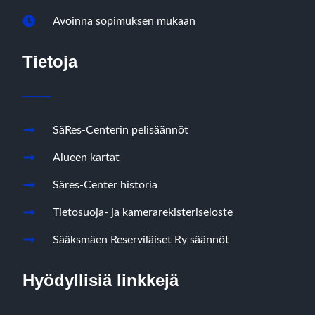
Avoinna sopimuksen mukaan
Tietoja
SäRes-Centerin pelisäännöt
Alueen kartat
Säres-Center historia
Tietosuoja- ja kamerarekisteriseloste
Sääksmäen Reserviläiset Ry säännöt
Hyödyllisiä linkkejä