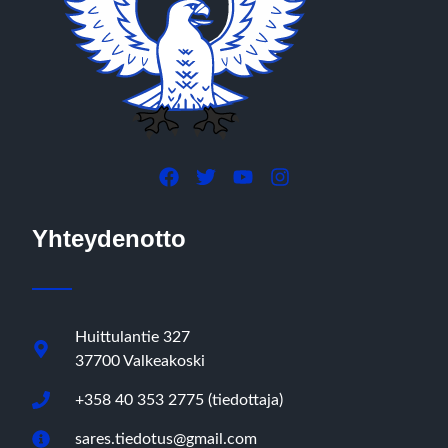
Yhteydenotto
Huittulantie 327
37700 Valkeakoski
+358 40 353 2775 (tiedottaja)
sares.tiedotus@gmail.com