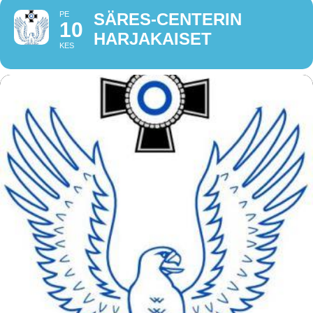
PE
SÄRES-CENTERIN
10
HARJAKAISET
KES