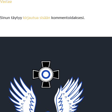
Vastaa
Sinun täytyy
kirjautua sisään
kommentoidaksesi.