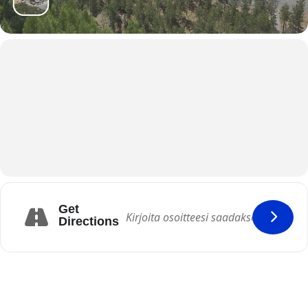
SäRes-Center
Get
Directions