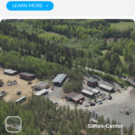
LEARN MORE
SäRes-Center