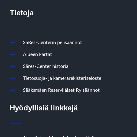
Tietoja
SäRes-Centerin pelisäännöt
Alueen kartat
Säres-Center historia
Tietosuoja- ja kamerarekisteriseloste
Sääksmäen Reserviläiset Ry säännöt
Hyödyllisiä linkkejä