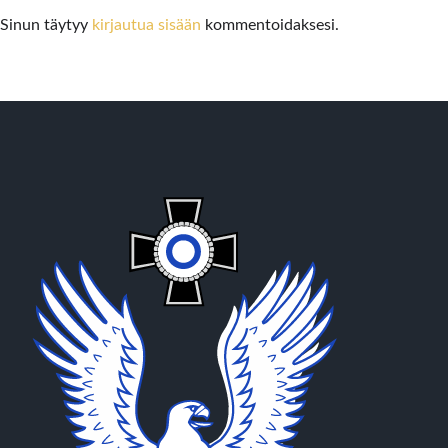
Sinun täytyy
kirjautua sisään
kommentoidaksesi.