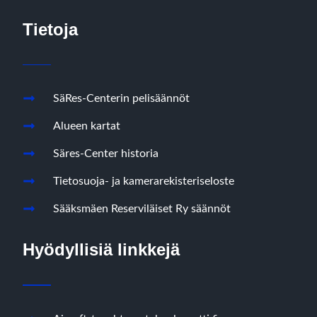
Tietoja
SäRes-Centerin pelisäännöt
Alueen kartat
Säres-Center historia
Tietosuoja- ja kamerarekisteriseloste
Sääksmäen Reserviläiset Ry säännöt
Hyödyllisiä linkkejä