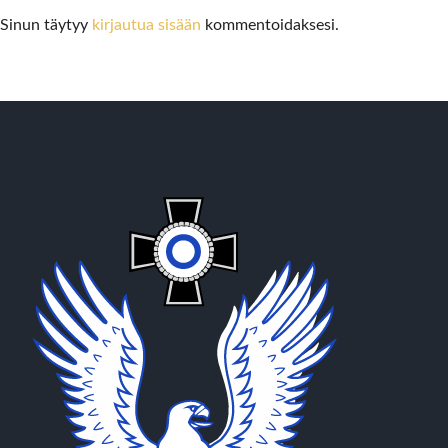
Sinun täytyy
kirjautua sisään
kommentoidaksesi.