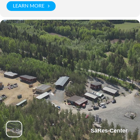
LEARN MORE
SäRes-Center