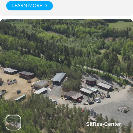
LEARN MORE
SäRes-Center