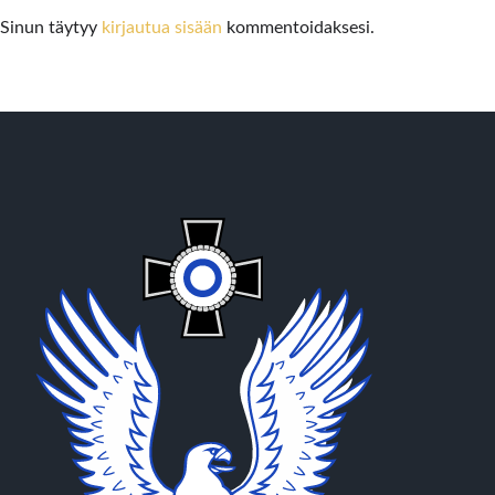
Sinun täytyy
kirjautua sisään
kommentoidaksesi.