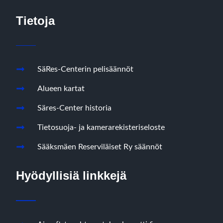
Tietoja
SäRes-Centerin pelisäännöt
Alueen kartat
Säres-Center historia
Tietosuoja- ja kamerarekisteriseloste
Sääksmäen Reserviläiset Ry säännöt
Hyödyllisiä linkkejä