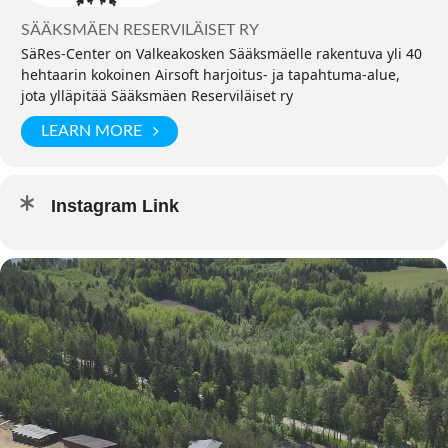
SÄÄKSMÄEN RESERVILÄISET RY
SäRes-Center on Valkeakosken Sääksmäelle rakentuva yli 40
hehtaarin kokoinen Airsoft harjoitus- ja tapahtuma-alue,
jota ylläpitää Sääksmäen Reserviläiset ry
LEARN MORE
Instagram Link