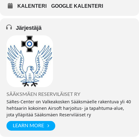
KALENTERI
GOOGLE KALENTERI
Järjestäjä
SÄÄKSMÄEN RESERVILÄISET RY
SäRes-Center on Valkeakosken Sääksmäelle rakentuva yli 40
hehtaarin kokoinen Airsoft harjoitus- ja tapahtuma-alue,
jota ylläpitää Sääksmäen Reserviläiset ry
LEARN MORE