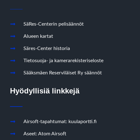
SäRes-Centerin pelisäännöt
Alueen kartat
Säres-Center historia
Tietosuoja- ja kamerarekisteriseloste
Sääksmäen Reserviläiset Ry säännöt
Hyödyllisiä linkkejä
Airsoft-tapahtumat: kuulaportti.fi
Aseet: Atom Airsoft