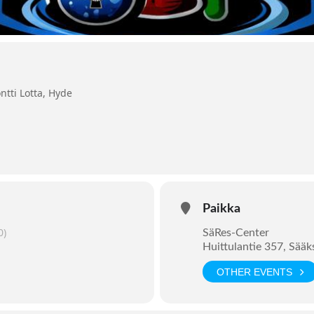
tti Lotta, Hyde
Paikka
0)
SäRes-Center
Huittulantie 357, Sää
OTHER EVENTS