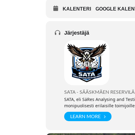
KALENTERI
GOOGLE KALEN
Järjestäjä
SATA - SÄÄSKMÄEN RESERVILÄ
SATA, eli SäRes Analysing and Test
monipuolisesti erilaisille toimijoi
LEARN MORE