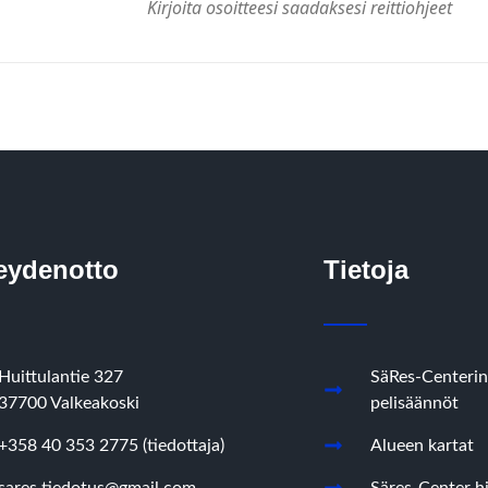
eydenotto
Tietoja
Huittulantie 327
SäRes-Centerin
37700 Valkeakoski
pelisäännöt
+358 40 353 2775 (tiedottaja)
Alueen kartat
sares.tiedotus@gmail.com
Säres-Center hi