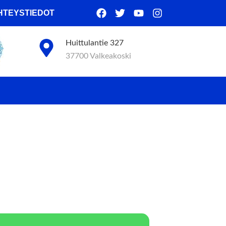
HTEYSTIEDOT
Huittulantie 327
37700 Valkeakoski
UMA