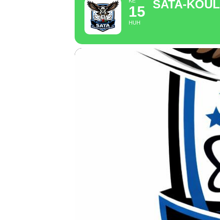
KE
SATA-KOU
15
HUH