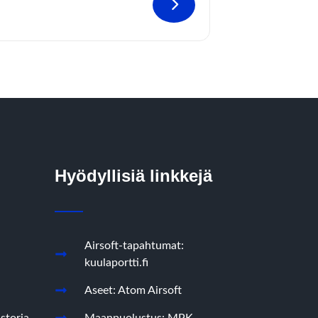
Hyödyllisiä linkkejä
Airsoft-tapahtumat:
kuulaportti.fi
Aseet: Atom Airsoft
storia
Maanpuolustus: MPK