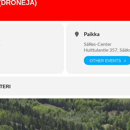
(DRONEJA)
Paikka
)
SäRes-Center
Huittulantie 357, Sää
OTHER EVENTS
TERI