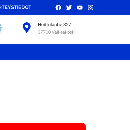
HTEYSTIEDOT
Huittulantie 327
37700 Valkeakoski