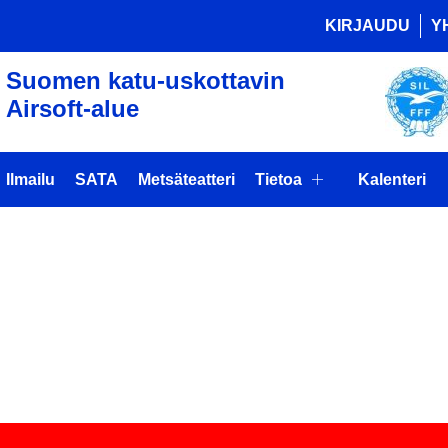
KIRJAUDU
Y
Suomen katu-uskottavin
Airsoft-alue
Ilmailu
SATA
Metsäteatteri
Tietoa
Kalenteri
APAHTUMA
JA)