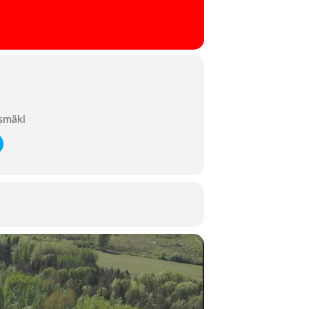
ksmäki