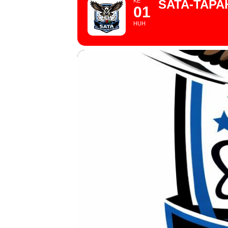
KE
SATA-TAPA
01
HUH