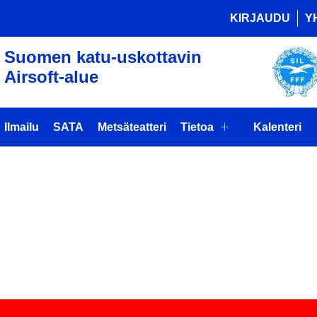
KIRJAUDU
Y
Suomen katu-uskottavin
Airsoft-alue
Ilmailu
SATA
Metsäteatteri
Tietoa
Kalenteri
APAHTUMA
EJA ILMASS