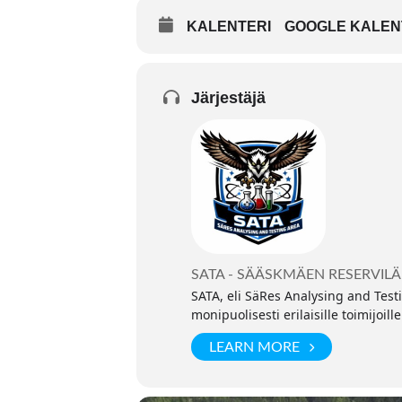
KALENTERI
GOOGLE KALEN
Järjestäjä
SATA - SÄÄSKMÄEN RESERVILÄ
SATA, eli SäRes Analysing and Test
monipuolisesti erilaisille toimijoi
LEARN MORE