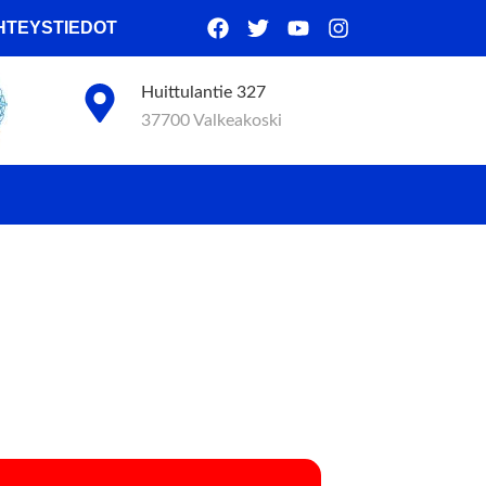
HTEYSTIEDOT
Huittulantie 327
37700 Valkeakoski
A)