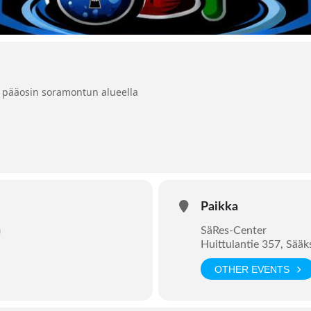
 pääosin soramontun alueella
Paikka
)
SäRes-Center
Huittulantie 357, Sää
OTHER EVENTS