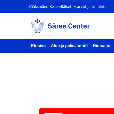
Sääksmäen Reserviläiset ry arvot ja toiminta
Etusivu
Alue ja pelisäännöt
Hinnasto
SATA-T
(DROON