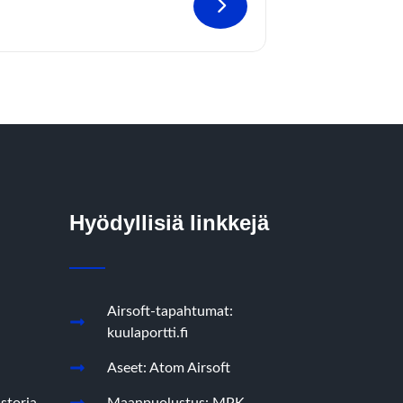
Hyödyllisiä linkkejä
Airsoft-tapahtumat:
kuulaportti.fi
Aseet: Atom Airsoft
storia
Maanpuolustus: MPK