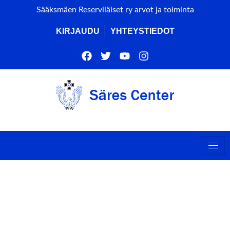
Sääksmäen Reserviläiset ry arvot ja toiminta
KIRJAUDU
YHTEYSTIEDOT
SOTA-AJAN LAULUT JA
MARSSIT
METSÄTEATTERISSA