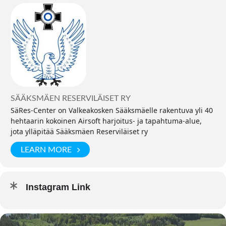
SÄÄKSMÄEN RESERVILÄISET RY
SäRes-Center on Valkeakosken Sääksmäelle rakentuva yli 40
hehtaarin kokoinen Airsoft harjoitus- ja tapahtuma-alue,
jota ylläpitää Sääksmäen Reserviläiset ry
LEARN MORE
Instagram Link