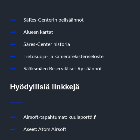
SäRes-Centerin pelisäännöt
Alueen kartat
Säres-Center historia
Tietosuoja- ja kamerarekisteriseloste
Sääksmäen Reserviläiset Ry säännöt
Hyödyllisiä linkkejä
Airsoft-tapahtumat: kuulaportti.fi
Aseet: Atom Airsoft