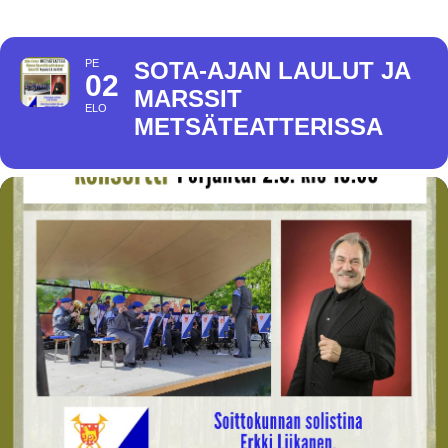
PE
SOTA-AJAN LAULUT JA
02
MARSSIT
ELO
METSÄTEATTERISSA